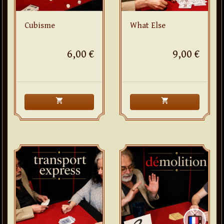
Cubisme
What Else
6,00 €
9,00 €
shopping_cart
shopping_cart