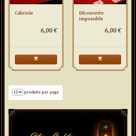
Cabriole
Découverte
impossible
6,00 €
6,00 €
shopping_cart
shopping_cart
Nombre de produits par page
produits par page
Paddle