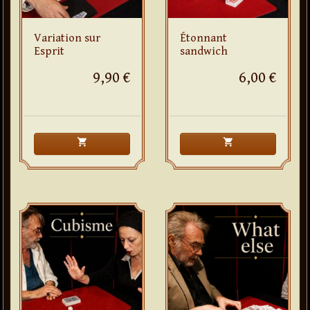
Variation sur
Étonnant
Esprit
sandwich
9,90 €
6,00 €
shopping_cart
shopping_cart