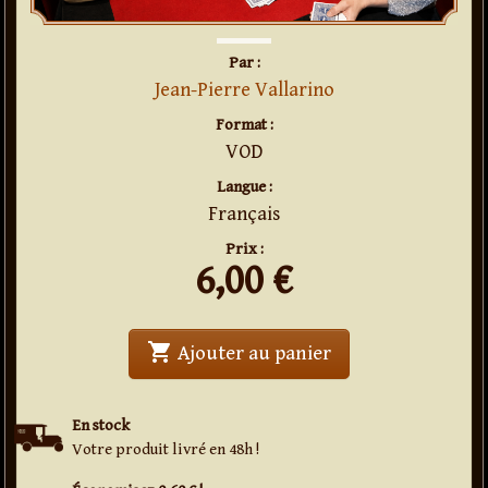
Par :
Jean-Pierre Vallarino
Format :
VOD
Langue :
Français
Prix :
6,00
€
shopping_cart
' . Transport Expre
Ajouter au panier
En stock
Votre produit livré en 48h !