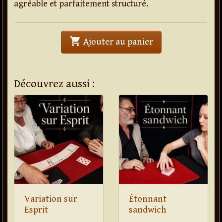
agréable et parfaitement structuré.
shopping_cart
' . Transport Expre
Ajouter au panier
Découvrez aussi :
Variation sur
Étonnant
Esprit
sandwich