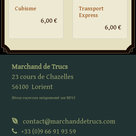
Cubisme
Transport
Express
6,00 €
6,00 €
Marchand de Trucs
23 cours de Chazelles
56100
Lorient
(Nous reçevons uniquement sur
RDV
)
contact@marchanddetrucs.com
+33 (0)9 66 91 93 59