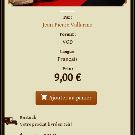
Par :
Jean-Pierre Vallarino
Format :
VOD
Langue :
Français
Prix :
9,00
€
shopping_cart
' . What Else . '
Ajouter au panier
En stock
Votre produit livré en 48h !