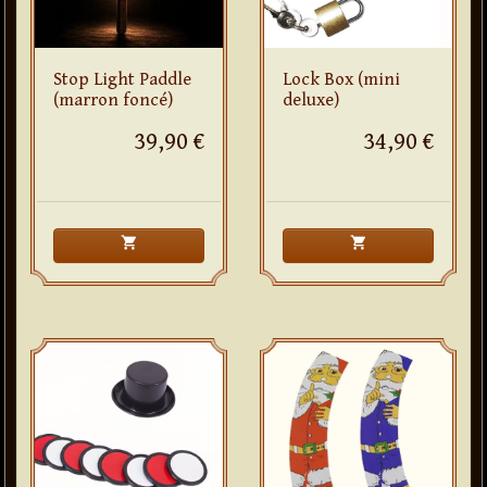
Stop Light Paddle
Lock Box (mini
(marron foncé)
deluxe)
39,90 €
34,90 €
shopping_cart
shopping_cart