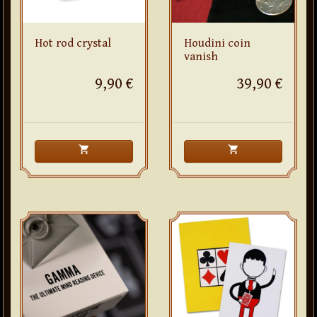
Hot rod crystal
Houdini coin
vanish
9,90 €
39,90 €
shopping_cart
shopping_cart