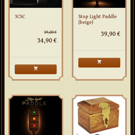
3CSC
Stop Light Paddle
(beige)
39,00 €
39,90 €
34,90 €
shopping_cart
shopping_cart