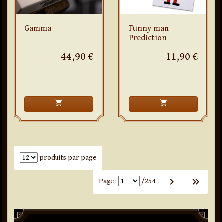
Gamma
Funny man
Prediction
44,90 €
11,90 €
shopping_cart
shopping_cart
Nombre de produits par page
produits par page
keyboard_arrow_right
keyboard_arrow_right
keyboard_arrow_right
Page :
/254
Paddle