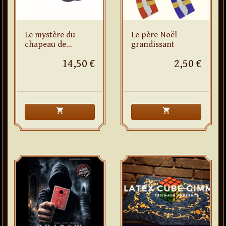
Le mystère du
Le père Noël
chapeau de
grandissant
Robert-Houdin
14,50 €
2,50 €
shopping_cart
shopping_cart