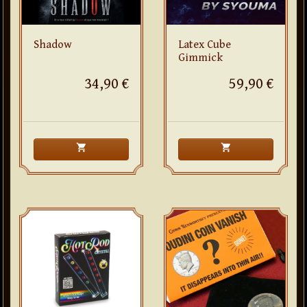
Shadow
Latex Cube
Gimmick
34,90 €
59,90 €
shopping_cart
shopping_cart