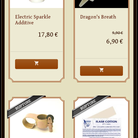
Electric Sparkle
Dragon's Breath
Additive
9,90 €
17,80 €
6,90 €
shopping_cart
shopping_cart