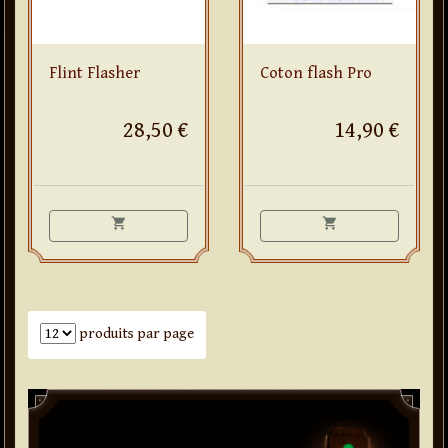
Flint Flasher
Coton flash Pro
28,50 €
14,90 €
shopping_cart
shopping_cart
Nombre de produits par page
produits par page
Paddle