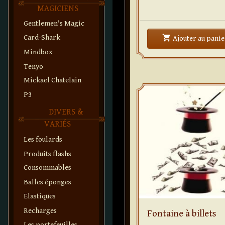
MAGICIENS
Gentlemen's Magic
shopping_cart
Card-Shark
Ajouter
au panie
Mindbox
Tenyo
Mickael Chatelain
P3
DIVERS &
VARIÉS
Les foulards
Produits flashs
Consommables
Balles éponges
Elastiques
Recharges
Fontaine à billets
Les portefeuilles