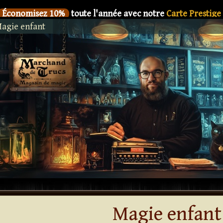
Économisez 10%
toute l'année avec notre
Carte Prestige
agie enfant
SIX
Le nouveau livre de
Dani DaOrtiz en précommande
Économisez 10%
toute l'année avec notre
Carte Prestige
SIX
Le nouveau livre de
Dani DaOrtiz en précommande
Économisez 10%
toute l'année avec notre
Carte Prestige
SIX
Le nouveau livre de
Dani DaOrtiz en précommande
Économisez 10%
toute l'année avec notre
Carte Prestige
SIX
Le nouveau livre de
Dani DaOrtiz en précommande
Économisez 10%
toute l'année avec notre
Carte Prestige
SIX
Le nouveau livre de
Dani DaOrtiz en précommande
Magie enfant