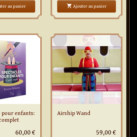
shopping_cart
Unmasked Kids
Candy Pop
uter
au panier
Ajouter
au panier
 pour enfants:
Airship Wand
 complet
60,00 €
59,00 €