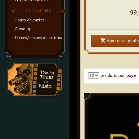
OCCASIONS
99,
Tours de cartes
Close-up
Livres/revues occasions
shopping_cart
Ajouter
au panie
Nombre de produits par pa
produits par page
Paddle