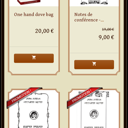
One hand dove bag
Notes de
conférence -
Ropes Series - Part
19,00 €
20,00 €
III More Rope for
9,00 €
you too
shopping_cart
shopping_cart