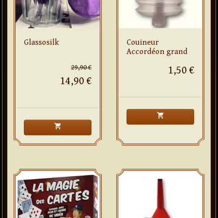
Glassosilk
Couineur
Accordéon grand
29,90 €
1,50 €
14,90 €
shopping_cart
shopping_cart