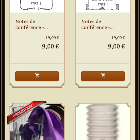
Notes de
Notes de
conférence -
conférence -
Ropes Series - Part
Ropes Series - Part
19,00 €
19,00 €
II
I
9,00 €
9,00 €
shopping_cart
shopping_cart