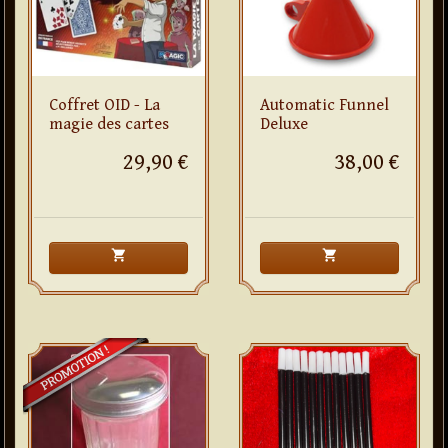
Coffret OID - La
Automatic Funnel
magie des cartes
Deluxe
29,90 €
38,00 €
shopping_cart
shopping_cart