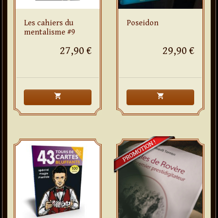
Les cahiers du
Poseidon
mentalisme #9
27,90 €
29,90 €
shopping_cart
shopping_cart