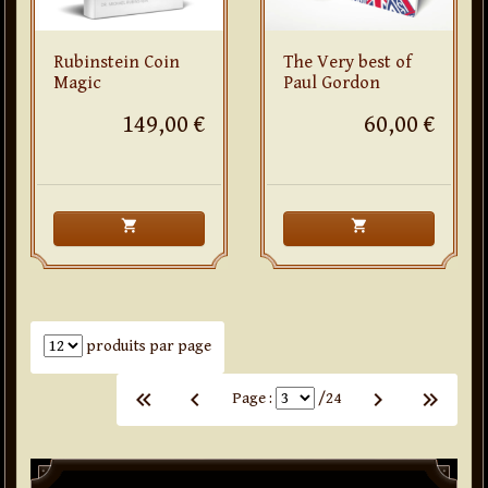
Rubinstein Coin
The Very best of
Magic
Paul Gordon
149,00 €
60,00 €
shopping_cart
shopping_cart
Nombre de produits par page
produits par page
keyboard_arrow_left
keyboard_arrow_left
keyboard_arrow_left
keyboard_arrow_right
keyboard_arrow_right
keyboard_arrow_right
Page :
/24
Paddle