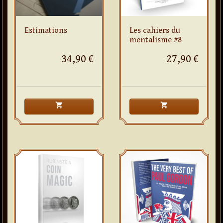
Estimations
Les cahiers du
mentalisme #8
34,90 €
27,90 €
shopping_cart
shopping_cart