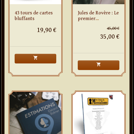
43 tours de cartes
Jules de Rovère : Le
bluffants
premier
prestidigitateur
45,00 €
19,90 €
35,00 €
shopping_cart
shopping_cart