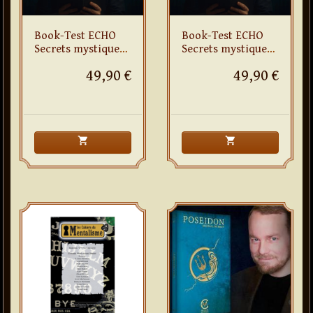
Book-Test ECHO
Book-Test ECHO
Secrets mystiques
Secrets mystiques
du Tarot de
du Tarot
49,90 €
49,90 €
Marseille
shopping_cart
shopping_cart