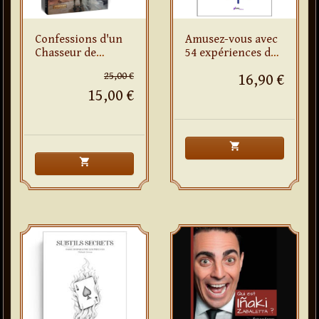
Confessions d'un
Amusez-vous avec
Chasseur de
54 expériences de
Fantomes
math et magie
25,00 €
16,90 €
15,00 €
shopping_cart
shopping_cart