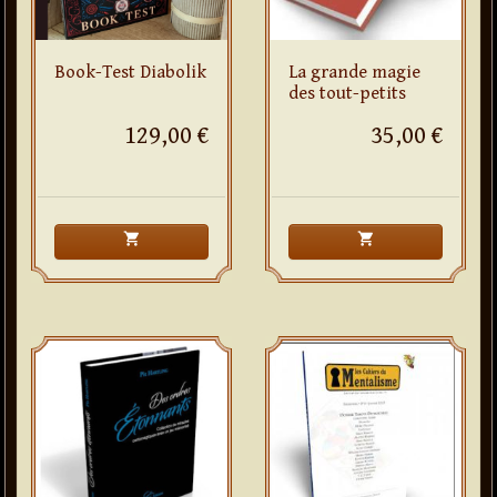
Book-Test Diabolik
La grande magie
des tout-petits
129,00 €
35,00 €
shopping_cart
shopping_cart