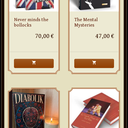
Never minds the
The Mental
bollocks
Mysteries
70,00 €
47,00 €
shopping_cart
shopping_cart