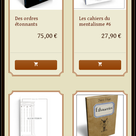
Des ordres
Les cahiers du
étonnants
mentalisme #6
75,00 €
27,90 €
shopping_cart
shopping_cart