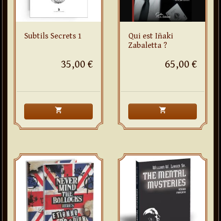
Subtils Secrets 1
Qui est Iñaki
Zabaletta ?
35,00 €
65,00 €
shopping_cart
shopping_cart