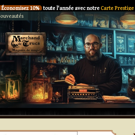
Économisez 10%
toute l'année avec notre
Carte Prestige
ouveautés
SIX
Le nouveau livre de
Dani DaOrtiz en précommande
Économisez 10%
toute l'année avec notre
Carte Prestige
SIX
Le nouveau livre de
Dani DaOrtiz en précommande
Économisez 10%
toute l'année avec notre
Carte Prestige
SIX
Le nouveau livre de
Dani DaOrtiz en précommande
Économisez 10%
toute l'année avec notre
Carte Prestige
SIX
Le nouveau livre de
Dani DaOrtiz en précommande
Économisez 10%
toute l'année avec notre
Carte Prestige
SIX
Le nouveau livre de
Dani DaOrtiz en précommande