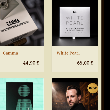
Gamma
White Pearl
44,90 €
65,00 €