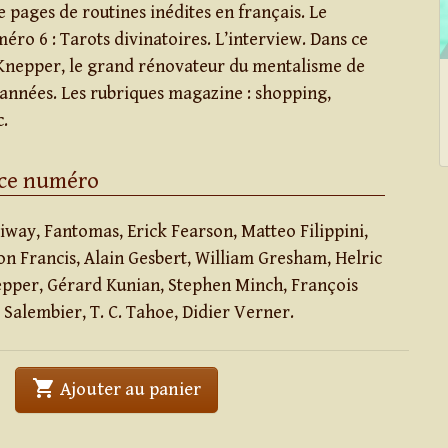
 pages de routines inédites en français. Le
éro 6 : Tarots divinatoires. L’interview. Dans ce
Knepper, le grand rénovateur du mentalisme de
 années. Les rubriques magazine : shopping,
c.
 ce numéro
iway, Fantomas, Erick Fearson, Matteo Filippini,
don Francis, Alain Gesbert, William Gresham, Helric
pper, Gérard Kunian, Stephen Minch, François
Salembier, T. C. Tahoe, Didier Verner.
shopping_cart
' . Les cahiers du mentalisme #6 
Ajouter au panier