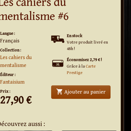
Les cahiers du
mentalisme #6
Langue :
En stock
Français
Votre produit livré en
48h !
Collection :
Les cahiers du
Économisez 2,79 € !
mentalisme
Grâce à la
Carte
Prestige
Éditeur :
Fantaisium
shopping_cart
' . Les cah
Prix :
Ajouter au panier
27,90
€
Découvrez aussi :