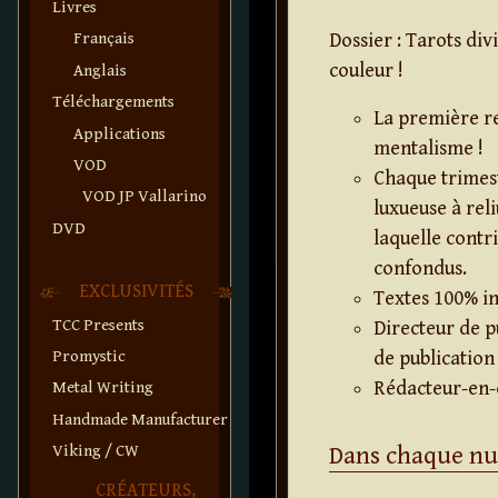
Livres
Dossier : Tarots div
Français
couleur !
Anglais
Téléchargements
La première r
Applications
mentalisme !
VOD
Chaque trimest
VOD JP Vallarino
luxueuse à rel
DVD
laquelle contr
confondus.
EXCLUSIVITÉS
Textes 100% in
TCC Presents
Directeur de p
de publication
Promystic
Rédacteur-en-c
Metal Writing
Handmade Manufacturer
Dans chaque n
Viking / CW
CRÉATEURS,