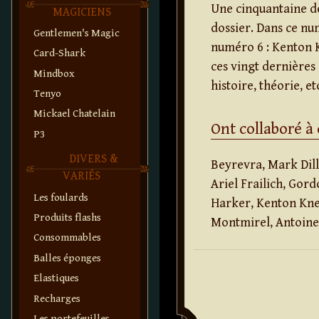
Une cinquantaine de
MAGICIENS
dossier. Dans ce num
Gentlemen's Magic
numéro 6 : Kenton 
Card-Shark
ces vingt dernières
Mindbox
histoire, théorie, et
Tenyo
Mickael Chatelain
Ont collaboré à
P3
DIVERS &
Beyrevra, Mark Dill
VARIÉS
Ariel Frailich, Gor
Les foulards
Harker, Kenton Kne
Produits flashs
Montmirel, Antoine 
Consommables
Balles éponges
Elastiques
Recharges
Les portefeuilles