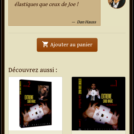
élastiques que ceux de Joe !
Dan Hauss
shopping_cart
' . Elastiques Rain
Ajouter au panier
Découvrez aussi :