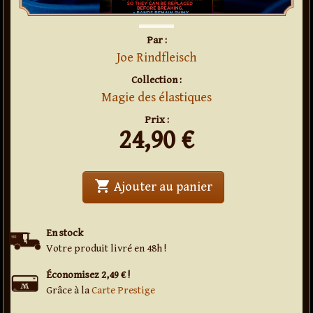
Par :
Joe Rindfleisch
Collection :
Magie des élastiques
Prix :
24,90
€
shopping_cart
' . Elastiques Rain
Ajouter au panier
En stock
Votre produit livré en 48h !
Économisez 2,49 € !
Grâce à la
Carte Prestige