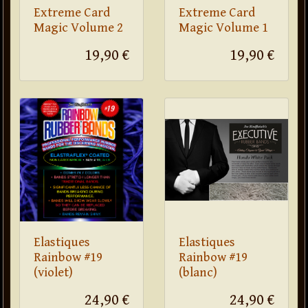
Extreme Card
Extreme Card
Magic Volume 2
Magic Volume 1
19,90 €
19,90 €
Elastiques
Elastiques
Rainbow #19
Rainbow #19
(violet)
(blanc)
24,90 €
24,90 €