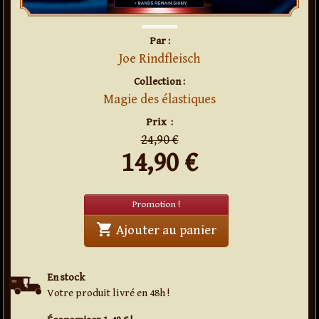
Par :
Joe Rindfleisch
Collection :
Magie des élastiques
en
promo
Prix
:
24,90 €
14,90
€
Promotion !
shopping_cart
' . Elastiques Rain
Ajouter au panier
En stock
Votre produit livré en 48h !