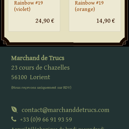
Rainbow #19
Rainbow #19
(violet)
(orange)
24,90 €
14,90 €
Marchand de Trucs
23 cours de Chazelles
56100
Lorient
(Nous reçevons uniquement sur
RDV
)
contact@marchanddetrucs.com
+33 (0)9 66 91 93 59