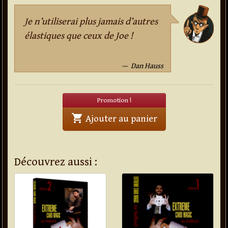
Je n’utiliserai plus jamais d’autres
élastiques que ceux de Joe !
Dan Hauss
Promotion !
shopping_cart
' . Elastiques Rain
Ajouter au panier
Découvrez aussi :