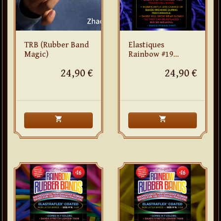
TRB (Rubber Band
Elastiques
Magic)
Rainbow #19
(violet)
24,90 €
24,90 €
shopping_cart
shopping_cart