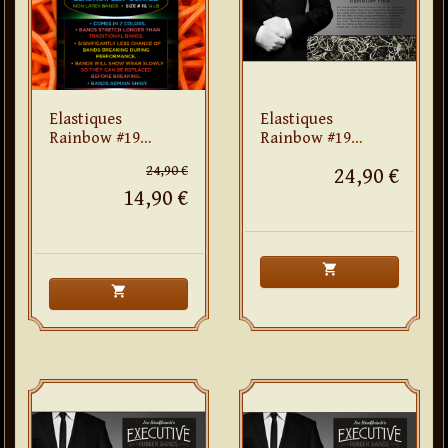
Elastiques
Elastiques
Rainbow #19
Rainbow #19
(orange)
(blanc & noir)
24,90 €
24,90 €
14,90 €
shopping_cart
shopping_cart