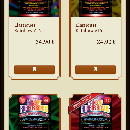
Elastiques
Elastiques
Rainbow #16
Rainbow #16
(multicolor)
(jaune)
24,90 €
24,90 €
shopping_cart
shopping_cart