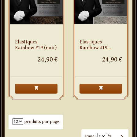
Elastiques
Elastiques
Rainbow #19 (noir)
Rainbow #19
(blanc)
24,90 €
24,90 €
shopping_cart
shopping_cart
Nombre de produits par page
produits par page
keyboard_arrow_right
Page :
/2