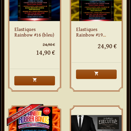
Elastiques
Elastiques
Rainbow #16 (bleu)
Rainbow #19
(jaune)
24,90 €
24,90 €
14,90 €
shopping_cart
shopping_cart