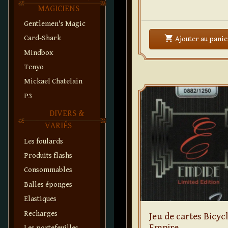
MAGICIENS
Gentlemen's Magic
shopping_cart
Card-Shark
Ajouter
au panie
Mindbox
Tenyo
Mickael Chatelain
P3
DIVERS &
VARIÉS
Les foulards
Produits flashs
Consommables
Balles éponges
Elastiques
Recharges
Jeu de cartes Bicyc
Empire
Les portefeuilles