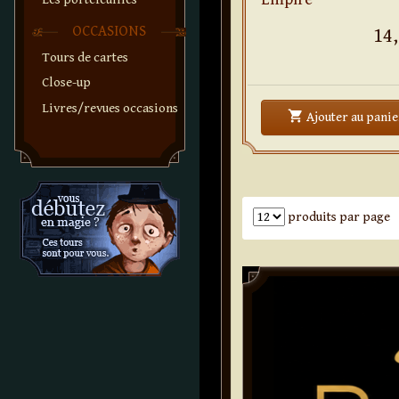
OCCASIONS
14,
Tours de cartes
Close-up
Livres/revues occasions
shopping_cart
Ajouter
au panie
Nombre de produits par pa
produits par page
Paddle