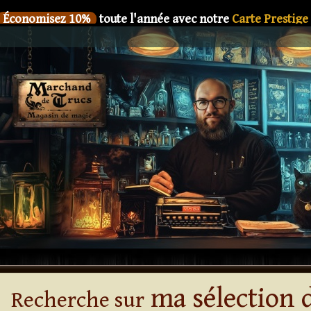
Économisez 10%
toute l'année avec notre
Carte Prestige
SIX
Le nouveau livre de
Dani DaOrtiz en précommande
Économisez 10%
toute l'année avec notre
Carte Prestige
SIX
Le nouveau livre de
Dani DaOrtiz en précommande
Économisez 10%
toute l'année avec notre
Carte Prestige
SIX
Le nouveau livre de
Dani DaOrtiz en précommande
Économisez 10%
toute l'année avec notre
Carte Prestige
SIX
Le nouveau livre de
Dani DaOrtiz en précommande
Économisez 10%
toute l'année avec notre
Carte Prestige
SIX
Le nouveau livre de
Dani DaOrtiz en précommande
ma sélection d
Recherche sur