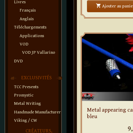
Livres
shopping_cart
Ajouter
au panie
Français
Anglais
Téléchargements
Applications
VOD
VOD JP Vallarino
DVD
EXCLUSIVITÉS
TCC Presents
Promystic
Metal Writing
Metal appearing ca
Handmade Manufacturer
bleu
Viking / CW
9
CRÉATEURS,