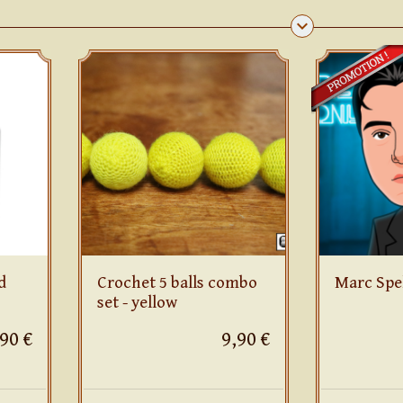
keyboard_arrow_down
d
Crochet 5 balls combo
Marc Spe
set - yellow
,90 €
9,90 €