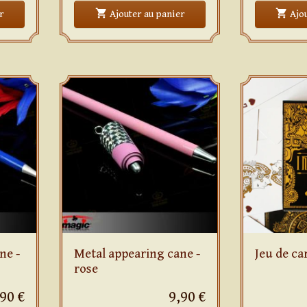
shopping_cart
shopping_cart
Vanishing glass and liquid
Crochet 5 balls combo set - 
r
Ajouter
au panier
Ajo
ne -
Metal appearing cane -
Jeu de ca
rose
,90 €
9,90 €