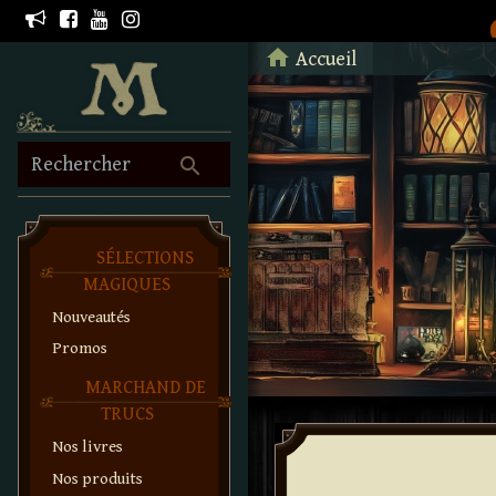
Retour à l'accueil
home
Accueil
search
Rechercher
SÉLECTIONS
MAGIQUES
Nouveautés
Promos
MARCHAND DE
TRUCS
Nos livres
Nos produits