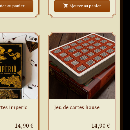
shopping_cart
yellow
Marc Spelmann LIVE
At the table Ja
uter
au panier
Ajouter
au panier
rtes Imperio
Jeu de cartes house
14,90 €
14,90 €