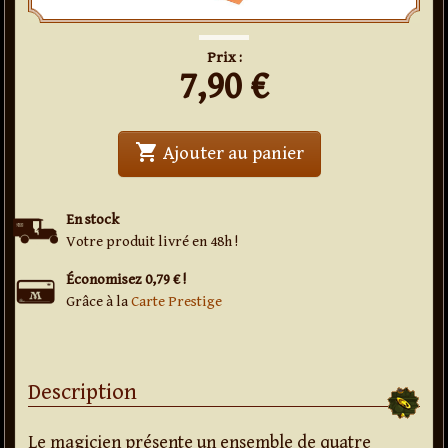
Prix :
7,90
€
shopping_cart
' . Mysterious Car
Ajouter au panier
En stock
Votre produit livré en 48h !
Économisez 0,79 € !
Grâce à la
Carte Prestige
Description
Le magicien présente un ensemble de quatre