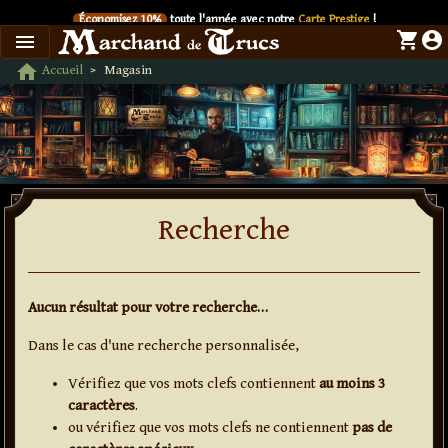
Économisez 10%
toute l'année avec notre
Carte Prestige
!
shopping_cart
account_circle
menu
SIX
Le nouveau livre de
Dani DaOrtiz en précommande
Économisez 10%
toute l'année avec notre
Carte Prestige
!
home
Accueil
Magasin
SIX
Le nouveau livre de
Dani DaOrtiz en précommande
Retour à l'accueil
Économisez 10%
toute l'année avec notre
Carte Prestige
!
SIX
Le nouveau livre de
Dani DaOrtiz en précommande
Économisez 10%
toute l'année avec notre
Carte Prestige
!
SIX
Le nouveau livre de
Dani DaOrtiz en précommande
Économisez 10%
toute l'année avec notre
Carte Prestige
!
SIX
Le nouveau livre de
Dani DaOrtiz en précommande
Recherche
Aucun résultat pour votre recherche…
Dans le cas d'une recherche personnalisée,
Vérifiez que vos mots clefs contiennent
au moins 3
caractères
.
ou vérifiez que vos mots clefs ne contiennent
pas de