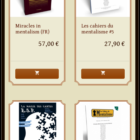
Miracles in
Les cahiers du
mentalism (FR)
mentalisme #5
57,00 €
27,90 €
shopping_cart
shopping_cart