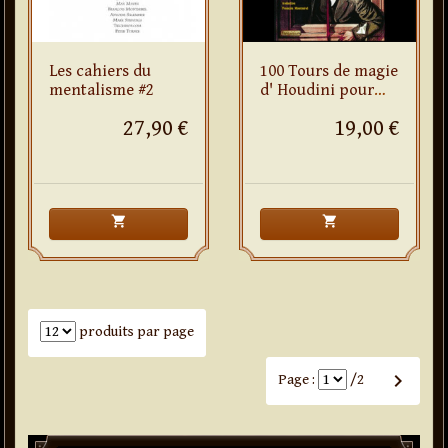
Les cahiers du
100 Tours de magie
mentalisme #2
d' Houdini pour
tous
27,90 €
19,00 €
shopping_cart
shopping_cart
Nombre de produits par page
produits par page
keyboard_arrow_right
Page :
/2
Paddle