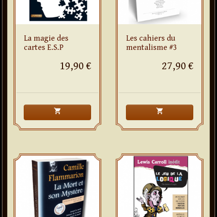
La magie des
Les cahiers du
cartes E.S.P
mentalisme #3
19,90 €
27,90 €
shopping_cart
shopping_cart