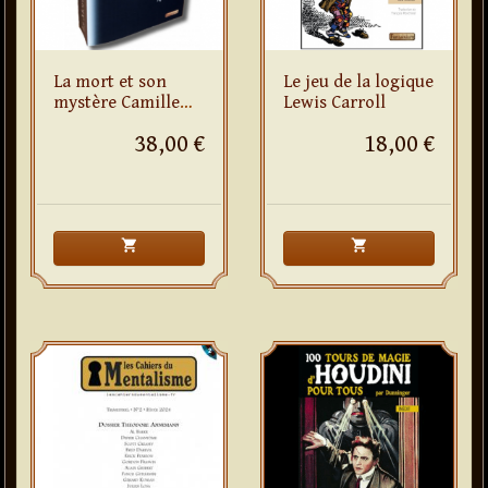
La mort et son
Le jeu de la logique
mystère Camille
Lewis Carroll
Flammarion
38,00 €
18,00 €
shopping_cart
shopping_cart