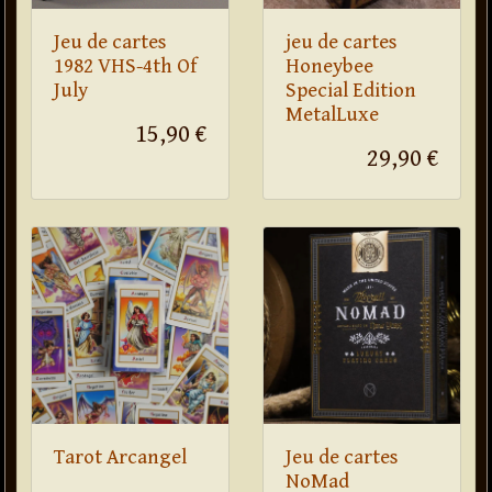
Jeu de cartes
jeu de cartes
1982 VHS-4th Of
Honeybee
July
Special Edition
MetalLuxe
15,90 €
29,90 €
Tarot Arcangel
Jeu de cartes
NoMad