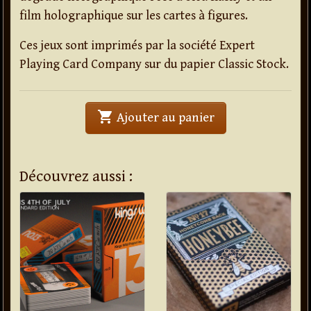
film holographique sur les cartes à figures.
Ces jeux sont imprimés par la société Expert
Playing Card Company sur du papier Classic Stock.
shopping_cart
' . Jeu de cartes 
Ajouter au panier
Découvrez aussi :