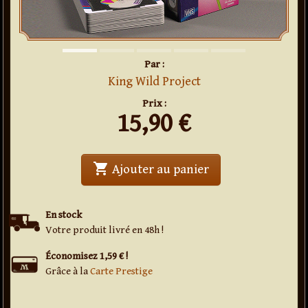
Par :
King Wild Project
Prix :
15,90
€
shopping_cart
' . Jeu de cartes 1
Ajouter au panier
En stock
Votre produit livré en 48h !
Économisez 1,59 € !
Grâce à la
Carte Prestige