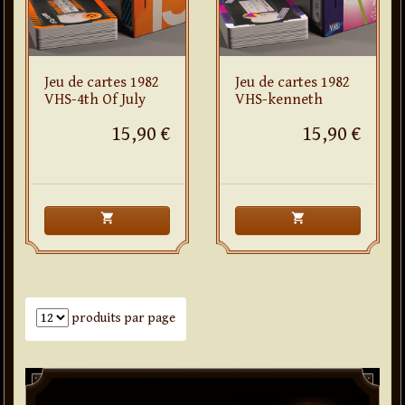
Jeu de cartes 1982
Jeu de cartes 1982
VHS-4th Of July
VHS-kenneth
15,90 €
15,90 €
shopping_cart
shopping_cart
Nombre de produits par page
produits par page
Paddle