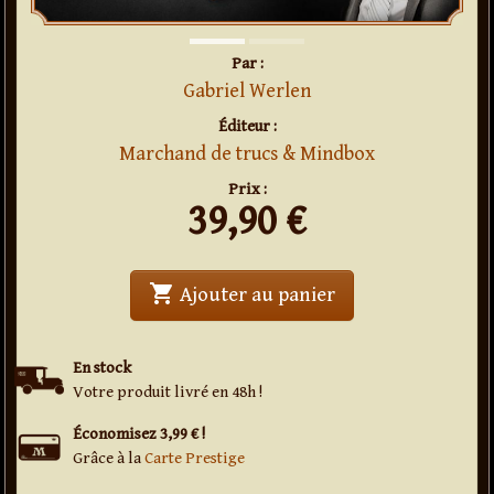
Par :
Gabriel Werlen
Éditeur :
Marchand de trucs & Mindbox
Prix :
39,90
€
shopping_cart
' . Memento . '
Ajouter au panier
En stock
Votre produit livré en 48h !
Économisez 3,99 € !
Grâce à la
Carte Prestige