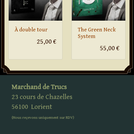
À double tour
The Green Neck
System
25,00 €
55,00 €
Marchand de Trucs
23 cours de Chazelles
56100
Lorient
(Nous reçevons uniquement sur
RDV
)