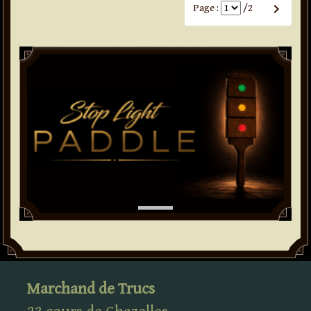
keyboard_arrow_right
Page :
/2
Paddle
Marchand de Trucs