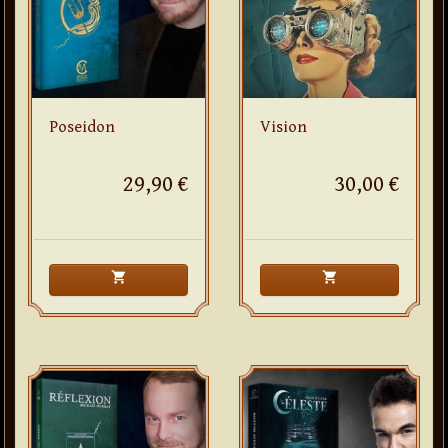
Poseidon
Vision
29,90 €
30,00 €
shopping_cart
shopping_cart