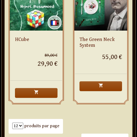
HCube
The Green Neck
System
89,00 €
55,00 €
29,90 €
shopping_cart
shopping_cart
Nombre de produits par page
produits par page