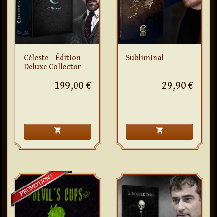
Céleste - Édition
Subliminal
Deluxe Collector
199,00 €
29,90 €
shopping_cart
shopping_cart