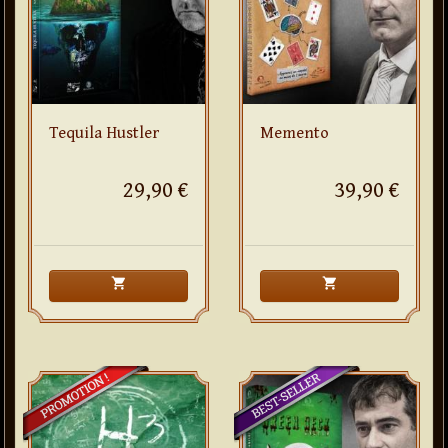
Tequila Hustler
Memento
29,90 €
39,90 €
shopping_cart
shopping_cart