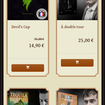
Devil's Cup
À double tour
35,00 €
25,00 €
14,90 €
shopping_cart
shopping_cart