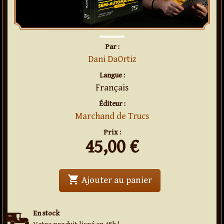
Par :
Dani DaOrtiz
Langue :
Français
Éditeur :
Marchand de Trucs
Prix :
45,00
€
shopping_cart
' . Tours semi-au
Ajouter au panier
En stock