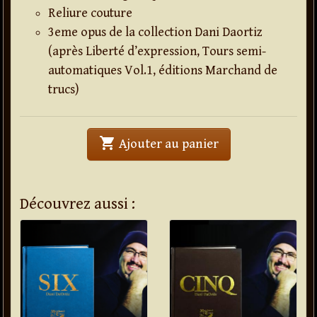
Reliure couture
3eme opus de la collection Dani Daortiz
(après Liberté d’expression, Tours semi-
automatiques Vol.1, éditions Marchand de
trucs)
shopping_cart
' . Tours semi-au
Ajouter au panier
Découvrez aussi :