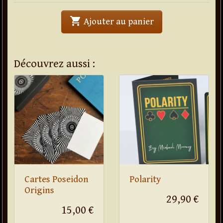
shopping_cart
' . Poseidon . '
Ajouter au panier
Découvrez aussi :
Cartes Poseidon
Polarity
Origins
29,90 €
15,00 €