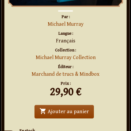
Par :
Michael Murray
Langue :
Français
Collection :
Michael Murray Collection
Éditeur :
Marchand de trucs & Mindbox
Prix :
29,90
€
shopping_cart
' . Poseidon . '
Ajouter au panier
En stock