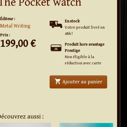
The Pocket watch
Éditeur :
En stock
Metal Writing
Votre produit livré en
48h !
Prix :
199,00
€
Produit hors avantage
Prestige
Non éligible à la
réduction avec carte
shopping_cart
' . The Poc
Ajouter au panier
Découvrez aussi :