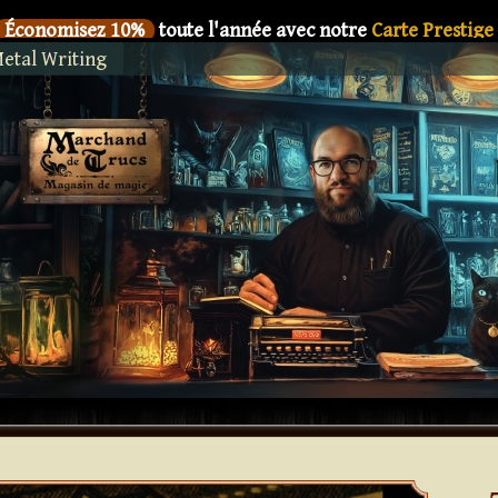
Économisez 10%
toute l'année avec notre
Carte Prestige
etal Writing
SIX
Le nouveau livre de
Dani DaOrtiz en précommande
Économisez 10%
toute l'année avec notre
Carte Prestige
SIX
Le nouveau livre de
Dani DaOrtiz en précommande
Économisez 10%
toute l'année avec notre
Carte Prestige
SIX
Le nouveau livre de
Dani DaOrtiz en précommande
Économisez 10%
toute l'année avec notre
Carte Prestige
SIX
Le nouveau livre de
Dani DaOrtiz en précommande
Économisez 10%
toute l'année avec notre
Carte Prestige
SIX
Le nouveau livre de
Dani DaOrtiz en précommande