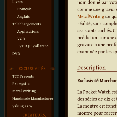
Livres
nom donné par votre
comme une gravure 
Français
MetalWriting
unique
Anglais
réalité, sans compli
Téléchargements
assistants cachés. 
Applications
prédiction sur une 
VOD
gravure a une profo
VOD JP Vallarino
examinée par les sp
DVD
Description
EXCLUSIVITÉS
TCC Presents
Exclusivité Marchan
Promystic
Metal Writing
La Pocket Watch est 
Handmade Manufacturer
des séries de dix e
La montre est foncti
Viking / CW
montre pour forcer 
CRÉATEURS,