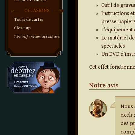
Outil de gravu
OCCASIONS
Instructions e
Tours de cartes
presse-papiers 
Close-up
L’équipement d
Livres/revues occasions
Le matériel de 
spectacles
Un DVD d’inst
Cet effet fonctionne
Notre avis
Nous 
exclu
des pr
comple