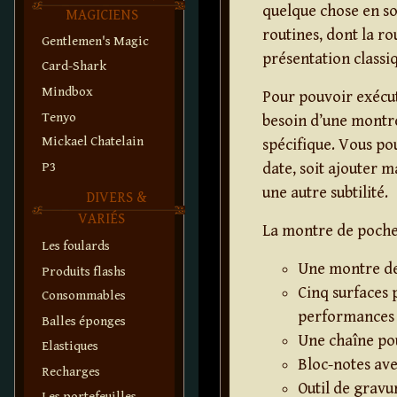
quelque chose en so
MAGICIENS
routines, dont la r
Gentlemen's Magic
présentation classi
Card-Shark
Mindbox
Pour pouvoir exécu
Tenyo
besoin d’une montr
Mickael Chatelain
spécifique. Vous po
P3
date, soit ajouter 
une autre subtilité.
DIVERS &
VARIÉS
La montre de poch
Les foulards
Une montre de
Produits flashs
Cinq surfaces 
Consommables
performances 
Balles éponges
Une chaîne pou
Elastiques
Bloc-notes ave
Recharges
Outil de gravu
Les portefeuilles