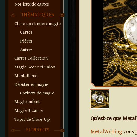
Nos jeux de cartes
THÉMATIQUES
Close-up et micromagie
Cartes
Pièces
Autres
Cartes Collection
Magie Scène et Salon
Mentalisme
Débuter en magie
Coffrets de magie
play_circle_outline
Magie enfant
Magie Bizarre
Qu’est-ce que Metal
Tapis de Close-Up
SUPPORTS
MetalWriting
vous p