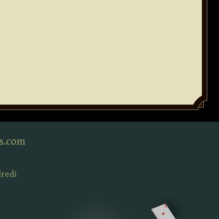
s.com
dredi