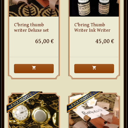
C'bring thumb
C'bring Thumb
writer Deluxe set
Writer Ink Writer
65,00 €
45,00 €
shopping_cart
shopping_cart