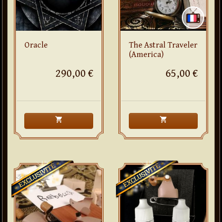
Oracle
The Astral Traveler
(America)
290,00 €
65,00 €
shopping_cart
shopping_cart