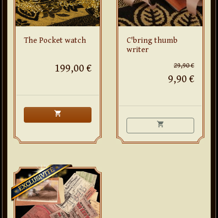
The Pocket watch
C'bring thumb
writer
29,90 €
199,00 €
9,90 €
shopping_cart
shopping_cart