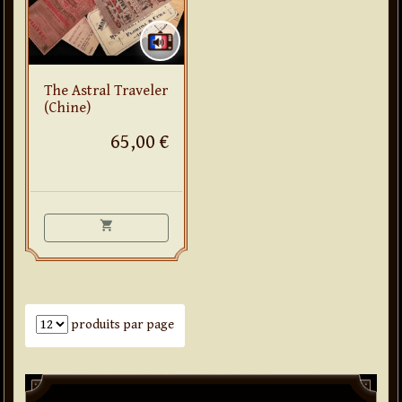
The Astral Traveler
(Chine)
65,00 €
shopping_cart
Nombre de produits par page
produits par page
Paddle