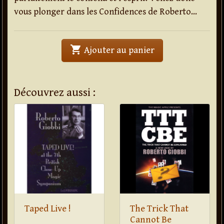
vous plonger dans les Confidences de Roberto…
shopping_cart
' . Confidences . '
Ajouter au panier
Découvrez aussi :
Taped Live !
The Trick That
Cannot Be