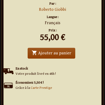
Par :
Roberto Giobbi
Langue :
Français
Prix :
55,00
€
shopping_cart
' . Confidences . '
Ajouter au panier
En stock
Votre produit livré en 48h !
Économisez 5,50 € !
Grâce à la
Carte Prestige