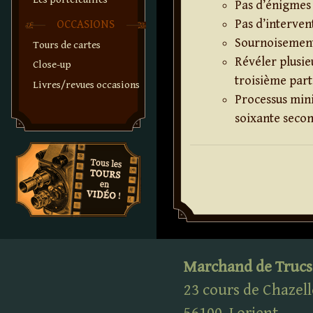
Pas d’énigmes
Pas d’interven
OCCASIONS
Sournoisement
Tours de cartes
Révéler plusi
Close-up
troisième part
Livres/revues occasions
Processus mini
soixante seco
Marchand de Trucs
23 cours de Chazell