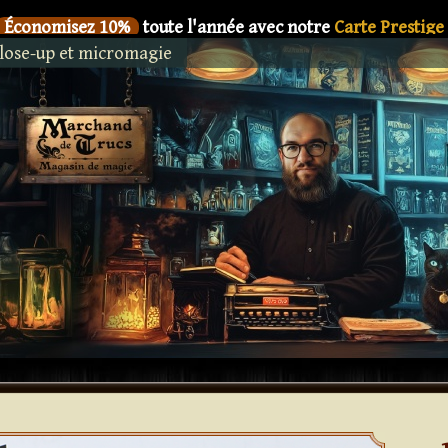
Économisez 10%
toute l'année avec notre
Carte Prestige
lose-up et micromagie
SIX
Le nouveau livre de
Dani DaOrtiz en précommande
Économisez 10%
toute l'année avec notre
Carte Prestige
SIX
Le nouveau livre de
Dani DaOrtiz en précommande
Économisez 10%
toute l'année avec notre
Carte Prestige
SIX
Le nouveau livre de
Dani DaOrtiz en précommande
Économisez 10%
toute l'année avec notre
Carte Prestige
SIX
Le nouveau livre de
Dani DaOrtiz en précommande
Économisez 10%
toute l'année avec notre
Carte Prestige
SIX
Le nouveau livre de
Dani DaOrtiz en précommande