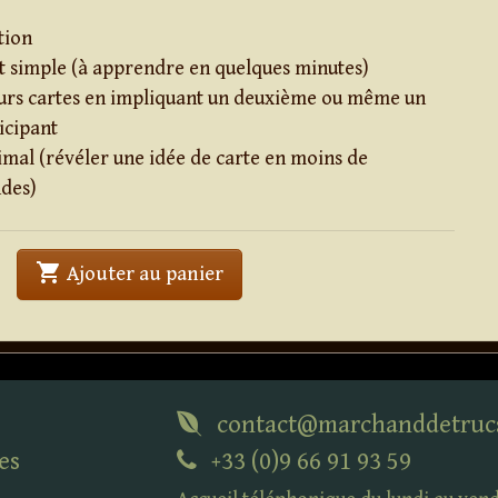
tion
 simple (à apprendre en quelques minutes)
eurs cartes en impliquant un deuxième ou même un
icipant
mal (révéler une idée de carte en moins de
ndes)
shopping_cart
' . Polarity . '
Ajouter au panier
contact@marchanddetruc
es
+33 (0)9 66 91 93 59