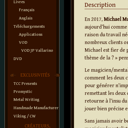
Livres
Description
Français
Anglais
En 2017,
Michael M
Téléchargements
aujourd’hui comme la
raison du travail n
Applications
nombreux clients on
VOD
Michael est fier de 
VOD JP Vallarino
thème de la ? » pens
DVD
Le magicien/menta
EXCLUSIVITÉS
comment les deux ca
TCC Presents
pour générer n’impo
Promystic
remettant les deux c
Metal Writing
retourne à l’insu d
Handmade Manufacturer
jouer bien précise e
Viking / CW
Sans jamais avoir be
CRÉATEURS,