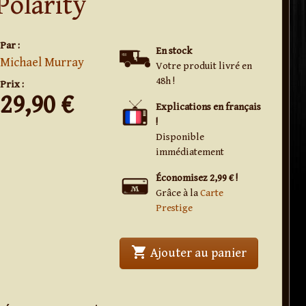
Polarity
Par :
En stock
Michael Murray
Votre produit livré en
48h !
Prix :
29,90
€
Explications en français
!
Disponible
immédiatement
Économisez 2,99 € !
Grâce à la
Carte
Prestige
shopping_cart
' . Polarity .
Ajouter au panier