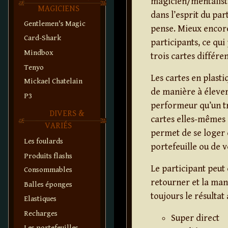
magicien/mentaliste
MAGICIENS
dans l’esprit du part
Gentlemen's Magic
pense. Mieux encore,
Card-Shark
participants, ce qu
Mindbox
trois cartes différ
Tenyo
Les cartes en plast
Mickael Chatelain
de manière à élever 
P3
performeur qu’un tr
DIVERS &
cartes elles-mêmes s
VARIÉS
permet de se loger 
Les foulards
portefeuille ou de vo
Produits flashs
Le participant peut 
Consommables
retourner et la man
Balles éponges
toujours le résultat
Elastiques
Recharges
Super direct
Les portefeuilles