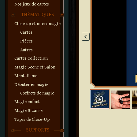
Nos jeux de cartes
THÉMATIQUES
Close-up et micromagie
Cartes
keyboard_arrow_left
Pièces
Autres
Cartes Collection
Magie Scène et Salon
Mentalisme
Débuter en magie
Coffrets de magie
play_circle_outline
Magie enfant
Magie Bizarre
Tapis de Close-Up
SUPPORTS