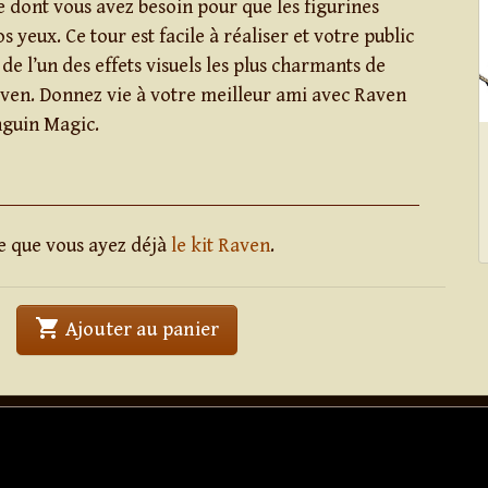
ce dont vous avez besoin pour que les figurines
s yeux. Ce tour est facile à réaliser et votre public
 de l’un des effets visuels les plus charmants de
ven. Donnez vie à votre meilleur ami avec Raven
guin Magic.
e que vous ayez déjà
le kit Raven
.
shopping_cart
' . Raven Reconfigure . '
Ajouter au panier