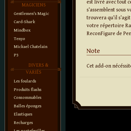
est livré avec tout 
MAGICIENS
s’assemblent sous vo
Gentlemen's Magic
trouvera qu’il s’agit
Card-Shark
votre répertoire Ra
Mindbox
ReconFigure de Pen
Tenyo
Mickael Chatelain
Note
P3
DIVERS &
Cet add-on nécéssit
VARIÉS
Les foulards
Produits flashs
Consommables
Balles éponges
Elastiques
Recharges
Les portefeuilles