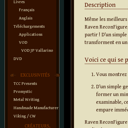
Livres
Description
Français
Anglais
Même les meilleurs 
Téléchargements
Raven ReconFigure, 
partir ! D’un simpl
Applications
transforment en un
VOD
VOD JP Vallarino
Voici ce qui se p
DVD
Vous montrez 
EXCLUSIVITÉS
TCC Presents
D’un simple ge
Promystic
former un mini
Metal Writing
examinable, c
Handmade Manufacturer
empare imméd
Viking / CW
Raven ReconFigure e
CRÉATEURS,