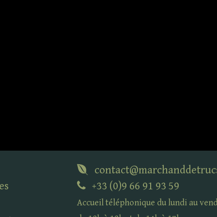
contact@marchanddetruc
es
+33 (0)9 66 91 93 59
Accueil téléphonique du lundi au ven