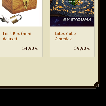
Lock Box (mini
Latex Cube
deluxe)
Gimmick
34,90 €
59,90 €