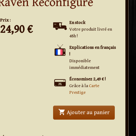
Raven Reconfigure
Prix :
En stock
24,90
€
Votre produit livré en
48h !
Explications en français
!
Disponible
immédiatement
Économisez 2,49 € !
Grâce à la
Carte
Prestige
shopping_cart
' . Raven R
Ajouter au panier