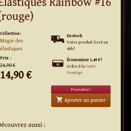
Elastiques Rainbow #16
(rouge)
Collection :
En stock
Magie des
Votre produit livré en
élastiques
48h !
en
promo
Prix
:
Économisez 1,49 € !
24,90 €
Grâce à la
Carte
14,90
€
Prestige
Promotion !
shopping_cart
' . Elastiq
Ajouter au panier
Découvrez aussi :