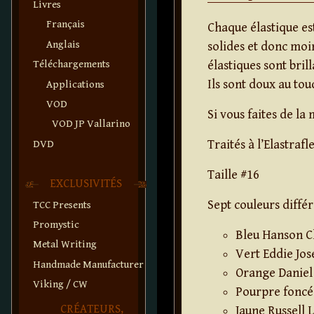
Livres
Français
Chaque élastique est 
Anglais
solides et donc moi
Téléchargements
élastiques sont brill
Ils sont doux au tou
Applications
VOD
Si vous faites de la 
VOD JP Vallarino
Traités à l’Elastrafl
DVD
Taille #16
EXCLUSIVITÉS
Sept couleurs différ
TCC Presents
Promystic
Bleu Hanson C
Metal Writing
Vert Eddie Jo
Handmade Manufacturer
Orange Daniel
Viking / CW
Pourpre foncé
CRÉATEURS,
Jaune Russell 