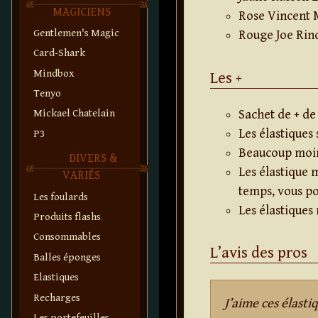
MAGICIENS
Rose Vincent
Gentlemen's Magic
Rouge Joe Rind
Card-Shark
Mindbox
Les +
Tenyo
Sachet de + de
Mickael Chatelain
Les élastiques 
P3
Beaucoup moin
DIVERS &
Les élastique 
VARIÉS
temps, vous po
Les foulards
Les élastiques 
Produits flashs
Consommables
L’avis des pros
Balles éponges
Elastiques
Recharges
J’aime ces élasti
Les portefeuilles