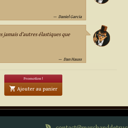
Daniel Garcia
lus jamais d’autres élastiques que
Dan Hauss
Promotion !
shopping_cart
' . Elastiques Rainbow #16 (rouge
Ajouter au panier
contact@marchanddetruc