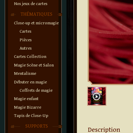
Nos jeux de cartes
THÉMATIQUES
Close-up et micromagie
Cartes
Pièces
Autres
Cartes Collection
Magie Scène et Salon
Mentalisme
Débuter en magie
Coffrets de magie
play_circle_outline
Magie enfant
Magie Bizarre
Tapis de Close-Up
SUPPORTS
Description