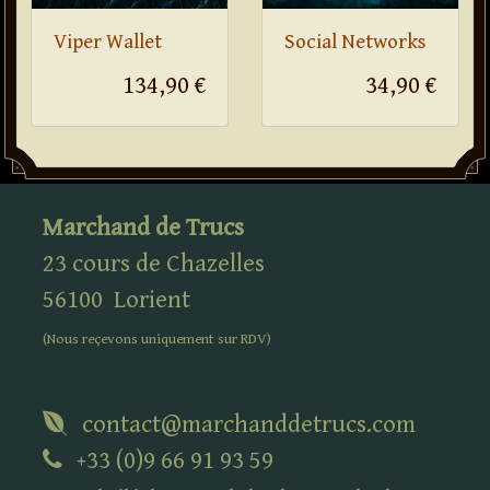
Viper Wallet
Social Networks
134,90 €
34,90 €
Marchand de Trucs
23 cours de Chazelles
56100
Lorient
(Nous reçevons uniquement sur
RDV
)
contact@marchanddetrucs.com
+33 (0)9 66 91 93 59