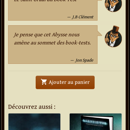
J.B Clément
Je pense que cet Abysse nous
amène au sommet des book-tests.
Jon Spade
shopping_cart
' . Booktest The A
Ajouter au panier
Découvrez aussi :