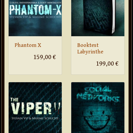
Phantom X
Booktest
Labyrinthe
159,00 €
199,00 €