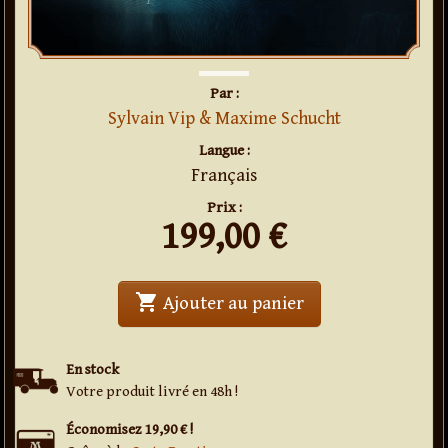
Par :
Sylvain Vip & Maxime Schucht
Langue :
Français
Prix :
199,00
€
shopping_cart
' . Booktest The Ab
Ajouter au panier
En stock
Votre produit livré en 48h !
Économisez 19,90 € !