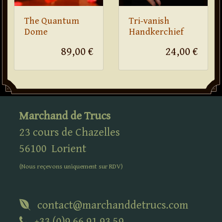
The Quantum
Tri-vanish
Dome
Handkerchief
89,00 €
24,00 €
Marchand de Trucs
23 cours de Chazelles
56100
Lorient
(Nous reçevons uniquement sur
RDV
)
contact@marchanddetrucs.com
+33 (0)9 66 91 93 59