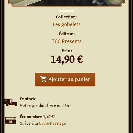
Collection :
Les gobelets
Éditeur :
TCC Presents
Prix :
14,90
€
shopping_cart
' . Muscades croch
Ajouter au panier
En stock
Votre produit livré en 48h !
Économisez 1,49 € !
Grâce à la
Carte Prestige