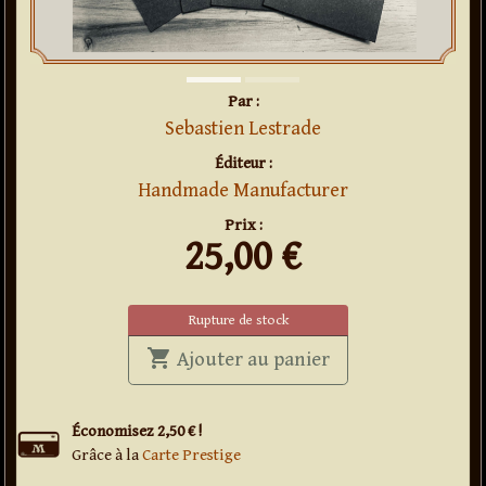
Par :
Sebastien Lestrade
Éditeur :
Handmade Manufacturer
Prix :
25,00
€
Rupture de stock
shopping_cart
' . Enveloppes marq
Ajouter au panier
Économisez 2,50 € !
Grâce à la
Carte Prestige