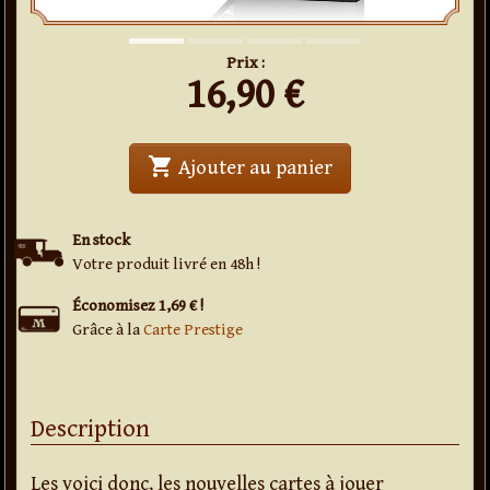
Prix :
16,90
€
shopping_cart
' . Jeu de cartes Fut
Ajouter au panier
En stock
Votre produit livré en 48h !
Économisez 1,69 € !
Grâce à la
Carte Prestige
Description
Les voici donc, les nouvelles cartes à jouer