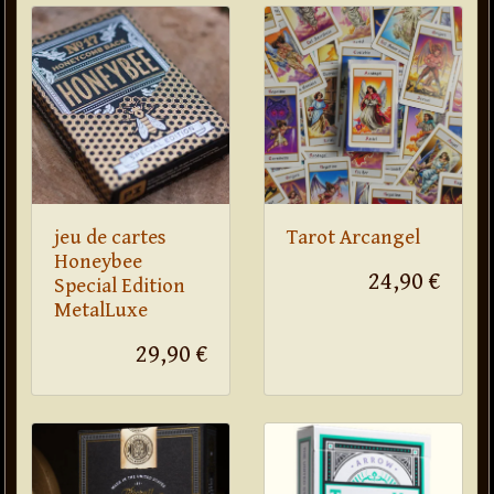
jeu de cartes
Tarot Arcangel
Honeybee
24,90 €
Special Edition
MetalLuxe
29,90 €