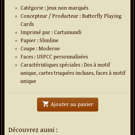
Catégorie : Jeux non marqués
Concepteur / Producteur : Butterfly Playing
Cards
Imprimé par : Cartamundi
Papier : Slimline
Coupe : Moderne
Faces : USPCC personnalisées
Caractéristiques spéciales : Dos à motif
unique, cartes truquées incluses, faces à motif
unique
shopping_cart
' . Jeu de cartes Fu
Ajouter au panier
Découvrez aussi :