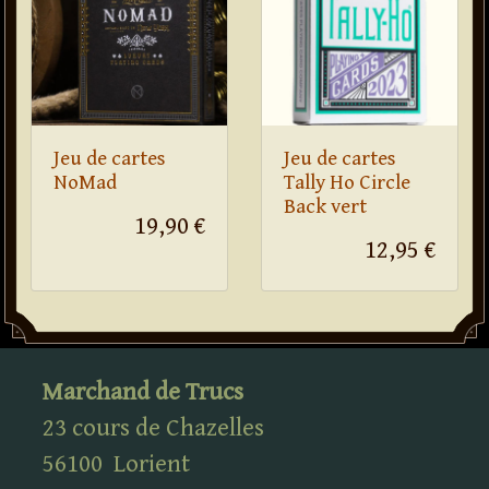
Jeu de cartes
Jeu de cartes
NoMad
Tally Ho Circle
Back vert
19,90 €
12,95 €
Marchand de Trucs
23 cours de Chazelles
56100
Lorient