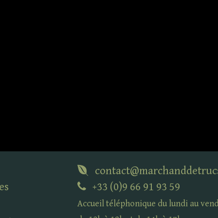
contact@marchanddetruc
es
+33 (0)9 66 91 93 59
Accueil téléphonique du lundi au ven