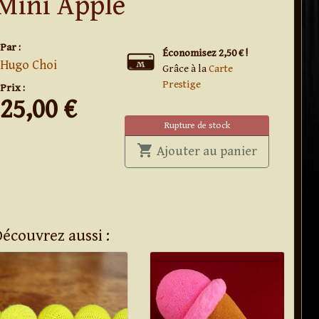
Mini Apple
Par :
Économisez 2,50 € !
Hugo Choi
Grâce à la
Carte
Prestige
Prix :
25,00
€
Rupture de stock
shopping_cart
' . Mini Appl
Ajouter au panier
Découvrez aussi :