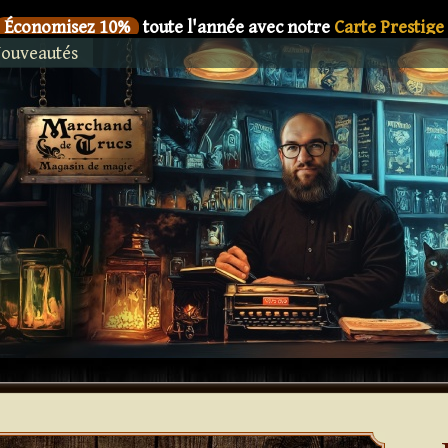
Économisez 10%
toute l'année avec notre
Carte Prestige
ouveautés
SIX
Le nouveau livre de
Dani DaOrtiz en précommande
Économisez 10%
toute l'année avec notre
Carte Prestige
SIX
Le nouveau livre de
Dani DaOrtiz en précommande
Économisez 10%
toute l'année avec notre
Carte Prestige
SIX
Le nouveau livre de
Dani DaOrtiz en précommande
Économisez 10%
toute l'année avec notre
Carte Prestige
SIX
Le nouveau livre de
Dani DaOrtiz en précommande
Économisez 10%
toute l'année avec notre
Carte Prestige
SIX
Le nouveau livre de
Dani DaOrtiz en précommande