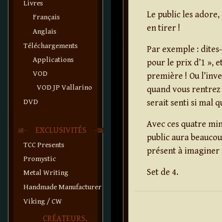
Livres
Le public les adore,
Français
en tirer !
Anglais
Téléchargements
Par exemple : dites-
Applications
pour le prix d’1 », 
VOD
première ! Ou l’inve
VOD JP Vallarino
quand vous rentrez c
DVD
serait senti si mal q
Avec ces quatre mi
EXCLUSIVITÉS
public aura beaucou
TCC Presents
présent à imaginer d
Promystic
Set de 4.
Metal Writing
Handmade Manufacturer
Viking / CW
CRÉATEURS,