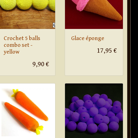
Crochet 5 balls
Glace éponge
combo set -
17,95 €
yellow
9,90 €