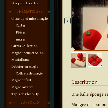
Nos jeux de cartes
THÉMATIQUES
Close-up et micromagie
keyboard_arrow_left
Cartes
Pièces
Autres
Cartes Collection
Magie Scène et Salon
Mentalisme
Débuter en magie
Coffrets de magie
Magie enfant
Description
Magie Bizarre
Tapis de Close-Up
Une balle éponge r
SUPPORTS
Mangez des pomme