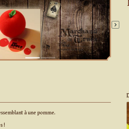
keyboard_arrow_right
essemblant à une pomme.
s !