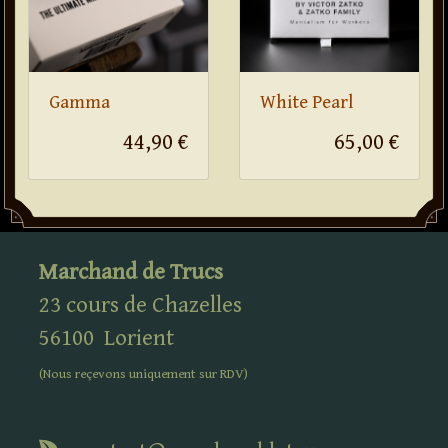
Gamma
White Pearl
44,90 €
65,00 €
Marchand de Trucs
23 cours de Chazelles
56100
Lorient
(Nous reçevons uniquement sur
RDV
)