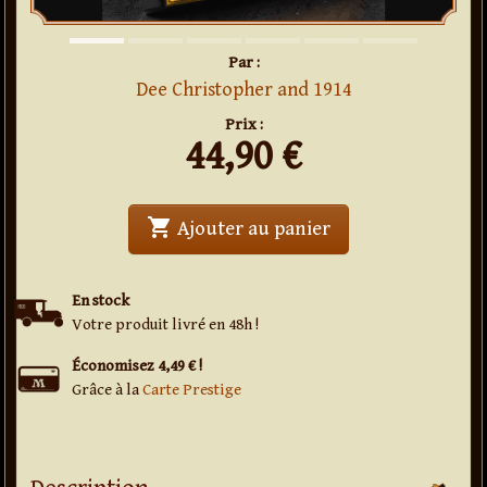
Par :
Dee Christopher and 1914
Prix :
44,90
€
shopping_cart
' . Eclipse . '
Ajouter au panier
En stock
Votre produit livré en 48h !
Économisez 4,49 € !
Grâce à la
Carte Prestige