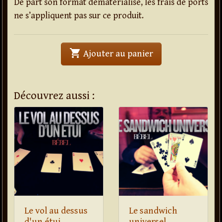
De part son format dématérialisé, les frais de ports
ne s’appliquent pas sur ce produit.
shopping_cart
' . Contradiction . 
Ajouter au panier
Découvrez aussi :
Le vol au dessus
Le sandwich
d'un étui
universel