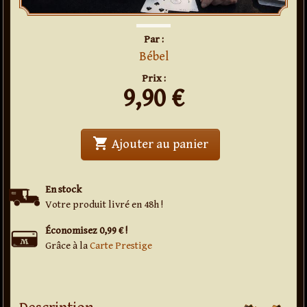
Par :
Bébel
Prix :
9,90
€
shopping_cart
' . Contradiction . 
Ajouter au panier
En stock
Votre produit livré en 48h !
Économisez 0,99 € !
Grâce à la
Carte Prestige