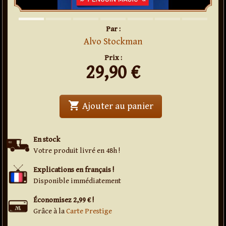
Par :
Alvo Stockman
Prix :
29,90
€
shopping_cart
' . Middle Seat . '
Ajouter au panier
En stock
Votre produit livré en 48h !
Explications en français !
Disponible immédiatement
Économisez 2,99 € !
Grâce à la
Carte Prestige