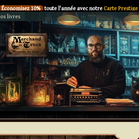
Économisez 10%
toute l'année avec notre
Carte Prestige
os livres
SIX
Le nouveau livre de
Dani DaOrtiz en précommande
Économisez 10%
toute l'année avec notre
Carte Prestige
SIX
Le nouveau livre de
Dani DaOrtiz en précommande
Économisez 10%
toute l'année avec notre
Carte Prestige
SIX
Le nouveau livre de
Dani DaOrtiz en précommande
Économisez 10%
toute l'année avec notre
Carte Prestige
SIX
Le nouveau livre de
Dani DaOrtiz en précommande
Économisez 10%
toute l'année avec notre
Carte Prestige
SIX
Le nouveau livre de
Dani DaOrtiz en précommande