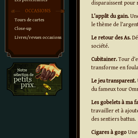
disparaissent pour 
OCCASIONS
L’appât du gain.
Une
Tours de cartes
le thème de l’argent
Close-up
Le retour des As.
Dé
Livres/revues occasions
société.
Cubitainer.
Tour d’e
transforme en foular
Le jeu transparent.
du fameux tour Omn
Les gobelets à ma f
travailler et à ajou
des sentiers battus.
Cigares à gogo
Une 