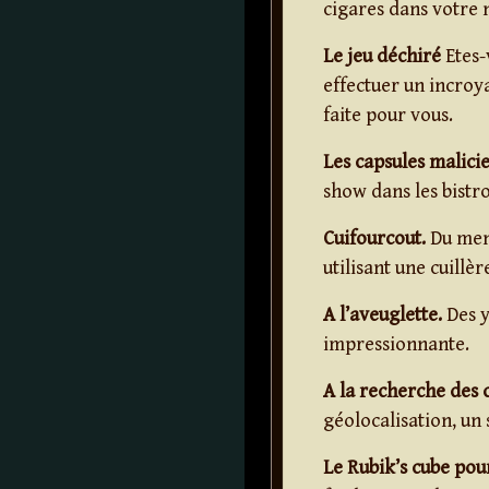
cigares dans votre
Le jeu déchiré
Etes-
effectuer un incroyab
faite pour vous.
Les capsules malicie
show dans les bistro
Cuifourcout.
Du ment
utilisant une cuillè
A l’aveuglette.
Des y
impressionnante.
A la recherche des 
géolocalisation, un
Le Rubik’s cube pour