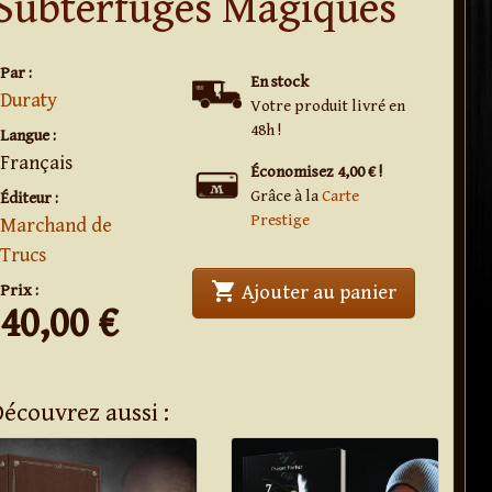
Subterfuges Magiques
Par :
En stock
Duraty
Votre produit livré en
48h !
Langue :
Français
Économisez 4,00 € !
Grâce à la
Carte
Éditeur :
Prestige
Marchand de
Trucs
shopping_cart
' . Subterf
Prix :
Ajouter au panier
40,00
€
Découvrez aussi :