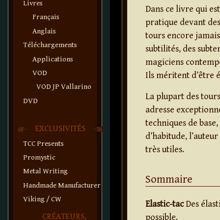
Livres
Dans ce livre qui e
Français
pratique devant des
Anglais
tours encore jamais 
Téléchargements
subtilités, des subt
Applications
magiciens contempor
VOD
Ils méritent d’être 
VOD JP Vallarino
La plupart des tour
DVD
adresse exceptionne
techniques de base
EXCLUSIVITÉS
d’habitude, l’auteu
TCC Presents
très utiles.
Promystic
Metal Writing
Sommaire
Handmade Manufacturer
Viking / CW
Elastic-tac
Des élast
CRÉATEURS,
possible.