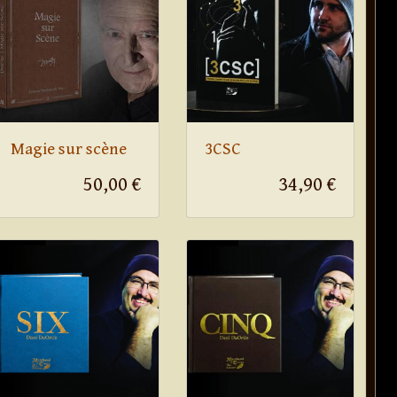
Magie sur scène
3CSC
50,00 €
34,90 €