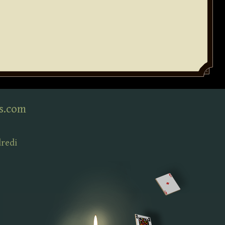
s.com
dredi