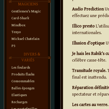
MAGICIENS
Audio Prediction
Un
Gentlemen's Magic
effectuez une prédi
Card-Shark
Mindbox
Illico presto
L’utili
Tenyo
internationales.
Mickael Chatelain
Illusion d’optique
Un
P3
Je hais les Rubik’s c
DIVERS &
célèbre casse-tête.
VARIÉS
Les foulards
Transitude royale.
T
Produits flashs
final est inattendu.
Consommables
Réparation définiti
Balles éponges
spectateur et répar
Elastiques
Recharges
Les cartes au verre.
Les portefeuilles