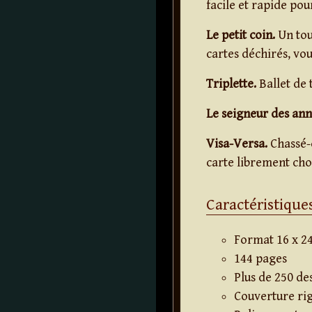
facile et rapide pou
Le petit coin.
Un tou
cartes déchirés, vou
Triplette.
Ballet de t
Le seigneur des ann
Visa-Versa.
Chassé-c
carte librement choi
Caractéristiques
Format 16 x 2
144 pages
Plus de 250 des
Couverture ri