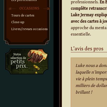
professionnels.
En B
complète retranscri
OCCASIONS
Luke Jermay expliqu
Tours de cartes
avec des cartes à jo
Close-up
approche du mentali
Livres/revues occasions
essentielle.
L’avis des pros
Luke nous a don
laquelle n’impor
vie à plein temps
milliers de dolla
brillant !