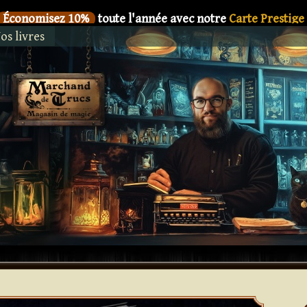
Économisez 10%
toute l'année avec notre
Carte Prestige
os livres
SIX
Le nouveau livre de
Dani DaOrtiz en précommande
Économisez 10%
toute l'année avec notre
Carte Prestige
SIX
Le nouveau livre de
Dani DaOrtiz en précommande
Économisez 10%
toute l'année avec notre
Carte Prestige
SIX
Le nouveau livre de
Dani DaOrtiz en précommande
Économisez 10%
toute l'année avec notre
Carte Prestige
SIX
Le nouveau livre de
Dani DaOrtiz en précommande
Économisez 10%
toute l'année avec notre
Carte Prestige
SIX
Le nouveau livre de
Dani DaOrtiz en précommande