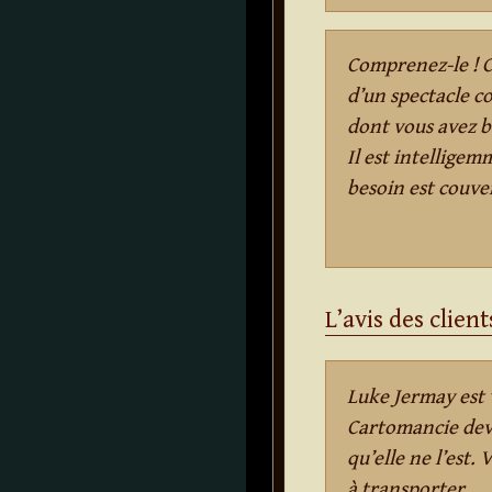
Comprenez-le ! Ca
d’un spectacle c
dont vous avez be
Il est intelligem
besoin est couve
L’avis des client
Luke Jermay est 
Cartomancie devr
qu’elle ne l’est.
à transporter.