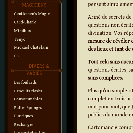
pensent simplement
MAGICIENS
Gentlemen's Magic
Armé de secrets de 
Card-Shark
questions non écrit
Mindbox
divination. Vos rép
Tenyo
mesure de révéler d
Mickael Chatelain
des lieux et tant d
P3
Tout cela sans aucun
DIVERS &
questions écrites, 
VARIÉS
sans complices.
Les foulards
Plus qu’un simple «
Produits flashs
complet en trois act
Consommables
mot pour mot, que J
Balles éponges
publics du monde en
Elastiques
Recharges
Cartomancie compre
Les portefeuilles