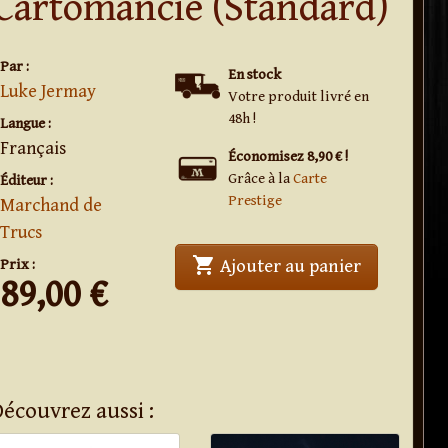
Cartomancie (Standard)
Par :
En stock
Luke Jermay
Votre produit livré en
48h !
Langue :
Français
Économisez 8,90 € !
Grâce à la
Carte
Éditeur :
Prestige
Marchand de
Trucs
shopping_cart
Prix :
Ajouter au panier
89,00
€
Découvrez aussi :