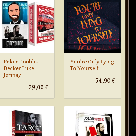
Poker Double-
You're Only Lying
Decker Luke
To Yourself
Jermay
54,90 €
29,00 €