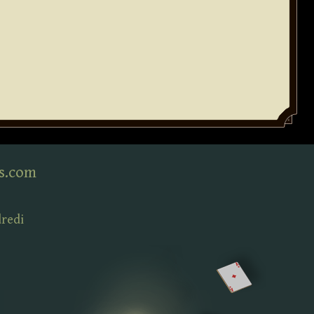
s.com
dredi