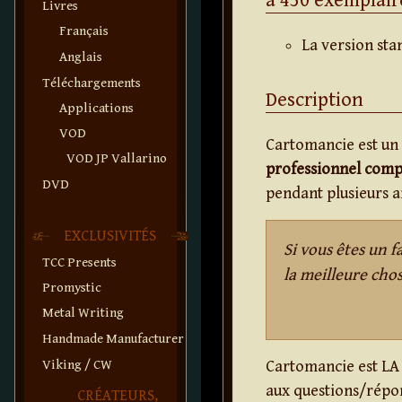
Livres
Français
La version sta
Anglais
Téléchargements
Description
Applications
VOD
Cartomancie est un 
VOD JP Vallarino
professionnel compl
DVD
pendant plusieurs a
EXCLUSIVITÉS
Si vous êtes un 
TCC Presents
la meilleure chos
Promystic
Metal Writing
Handmade Manufacturer
Viking / CW
Cartomancie est LA
aux questions/répon
CRÉATEURS,