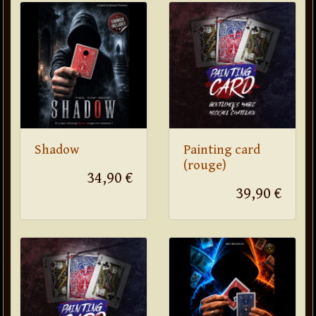
Shadow
Painting card
(rouge)
34,90 €
39,90 €