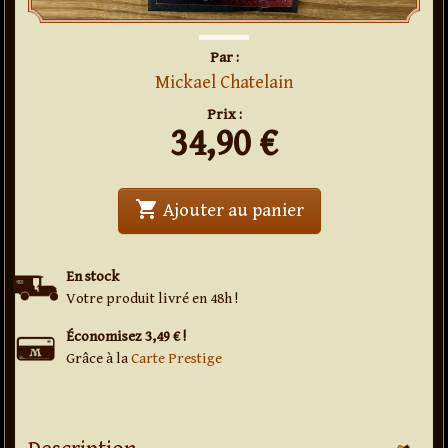
Par :
Mickael Chatelain
Prix :
34,90
€
shopping_cart
' . Pic . '
Ajouter au panier
En stock
Votre produit livré en 48h !
Économisez 3,49 € !
Grâce à la
Carte Prestige