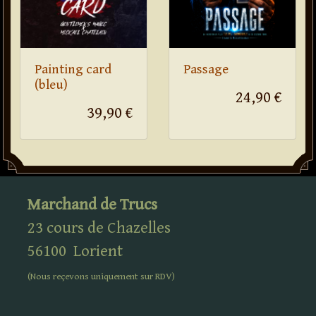
Painting card
Passage
(bleu)
24,90 €
39,90 €
Marchand de Trucs
23 cours de Chazelles
56100
Lorient
(Nous reçevons uniquement sur
RDV
)