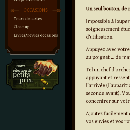
Un seul bouton, de m
OCCASIONS
Tours de cartes
Impossible à louper
Close-up
soigneusement étud
Livres/revues occasions
d’utilisation.
Appuyez avec votre 
au poignet … de man
Tel un chef d’orches
appuyant et ressent
l’arrivée (l’apparit
seconde avant). Vou
concentrer sur votr
Ajoutez facilement 
vos envies et vos ro