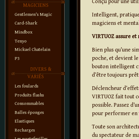
Conçu pour une utili
MAGICIENS
Intelligent, pratiqu
Gentlemen's Magic
magiciens et mentali
Card-Shark
Mindbox
VIRTUOZ assure et 
Tenyo
Bien plus qu’une s
Mickael Chatelain
poche, et devient 
P3
bouton intelligent c
DIVERS &
d’être toujours prê
VARIÉS
Les foulards
Déclencheur d’effet
Produits flashs
VIRTUOZ fait tout ce
Consommables
possible. Passez d’u
Balles éponges
pour performer en t
Elastiques
Toute son architect
Recharges
du spectateur de ma
Les portefeuilles