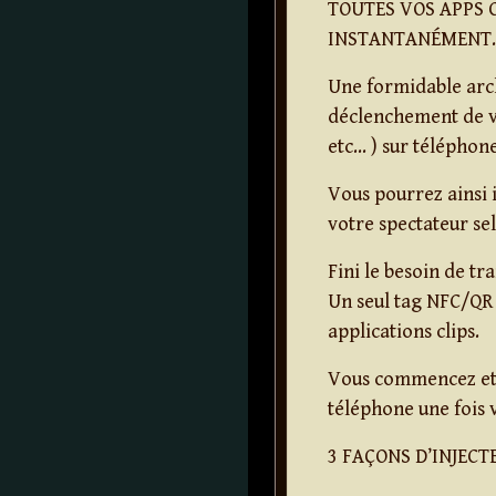
TOUTES VOS APPS C
INSTANTANÉMENT.
Une formidable arch
déclenchement de vos
etc… ) sur téléphon
Vous pourrez ainsi i
votre spectateur sel
Fini le besoin de tr
Un seul tag NFC/QR 
applications clips.
Vous commencez et f
téléphone une fois
3 FAÇONS D’INJECT