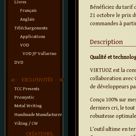
Livres
Bénéficiez du tarif 
Français
21 octobre le prix 
Anglais
commandes à partir
Téléchargements
Applications
Description
VOD
VOD JP Vallarino
Qualité et technol
DVD
VIRTUOZ est la cons
collaboration avec 
EXCLUSIVITÉS
de développeurs pa
TCC Presents
Promystic
Conçu 100% sur mes
Metal Writing
derniers cri, le to
Handmade Manufacturer
robustesse optimale
Viking / CW
L’outil ultime en te
CRÉATEURS,