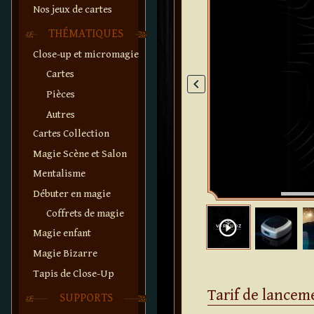
Nos jeux de cartes
THÉMATIQUES
Close-up et micromagie
Cartes
keyboard_arrow_left
Pièces
Autres
Cartes Collection
Magie Scène et Salon
Mentalisme
Débuter en magie
Coffrets de magie
play_circle_outline
Magie enfant
Magie Bizarre
Tapis de Close-Up
Tarif de lancem
SUPPORTS