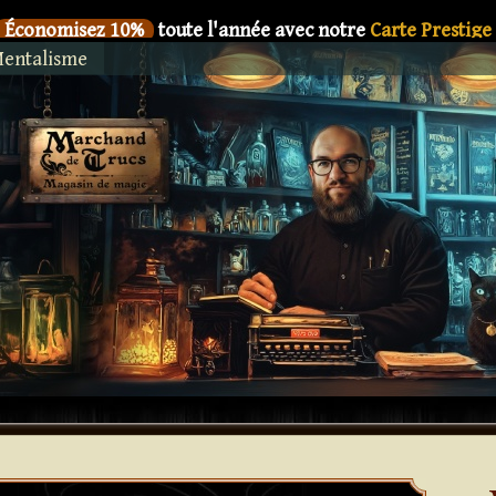
Économisez 10%
toute l'année avec notre
Carte Prestige
entalisme
SIX
Le nouveau livre de
Dani DaOrtiz en précommande
Économisez 10%
toute l'année avec notre
Carte Prestige
SIX
Le nouveau livre de
Dani DaOrtiz en précommande
Économisez 10%
toute l'année avec notre
Carte Prestige
SIX
Le nouveau livre de
Dani DaOrtiz en précommande
Économisez 10%
toute l'année avec notre
Carte Prestige
SIX
Le nouveau livre de
Dani DaOrtiz en précommande
Économisez 10%
toute l'année avec notre
Carte Prestige
SIX
Le nouveau livre de
Dani DaOrtiz en précommande