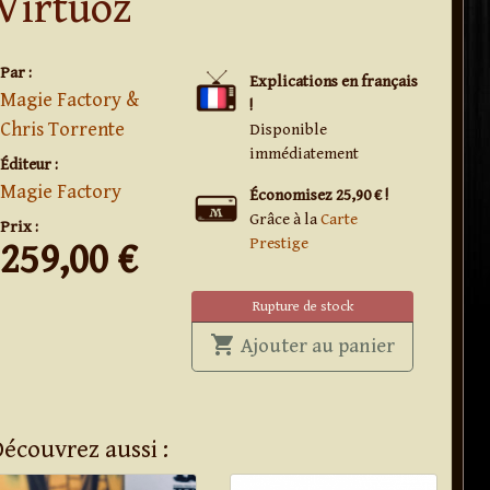
Virtuoz
Par :
Explications en français
Magie Factory &
!
Chris Torrente
Disponible
immédiatement
Éditeur :
Magie Factory
Économisez 25,90 € !
Grâce à la
Carte
Prix :
Prestige
259,00
€
Rupture de stock
shopping_cart
' . Virtuoz .
Ajouter au panier
Découvrez aussi :