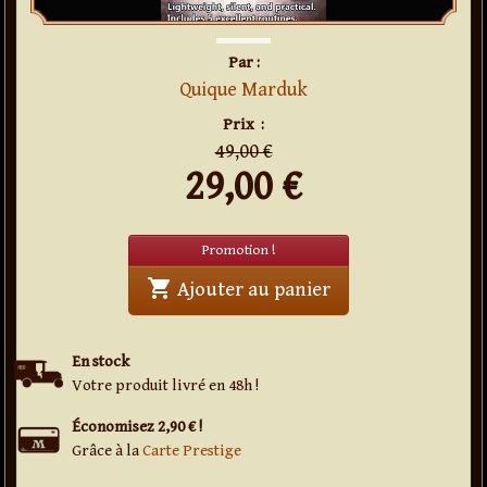
Par :
Quique Marduk
en
promo
Prix
:
49,00 €
29,00
€
Promotion !
shopping_cart
' . Add A Number P
Ajouter au panier
En stock
Votre produit livré en 48h !
Économisez 2,90 € !
Grâce à la
Carte Prestige