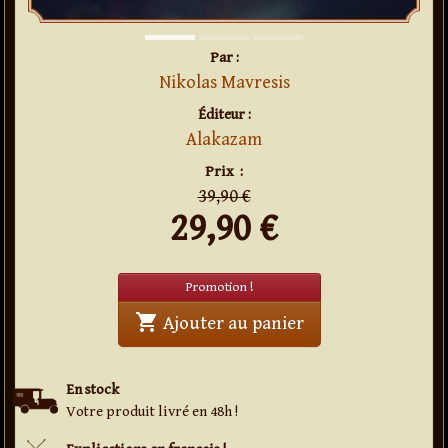
Par :
Nikolas Mavresis
Éditeur :
Alakazam
en
promo
Prix
:
39,90 €
29,90
€
Promotion !
shopping_cart
' . Flix . '
Ajouter au panier
En stock
Votre produit livré en 48h !