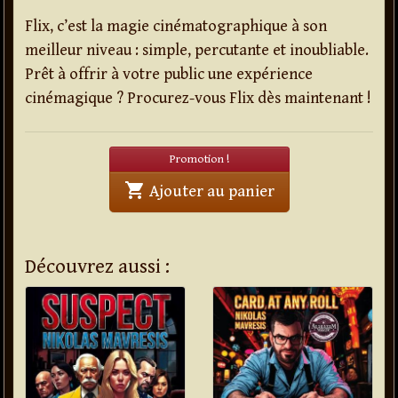
Flix, c’est la magie cinématographique à son
meilleur niveau : simple, percutante et inoubliable.
Prêt à offrir à votre public une expérience
cinémagique ? Procurez-vous Flix dès maintenant !
Promotion !
shopping_cart
' . Flix . '
Ajouter au panier
Découvrez aussi :