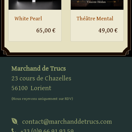
White Pearl
Théâtre Mental
65,00 €
49,00 €
Marchand de Trucs
23 cours de Chazelles
56100
Lorient
(Nous reçevons uniquement sur
RDV
)
contact@marchanddetrucs.com
+33 (0)9 66 91 93 59