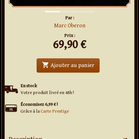
Par :
Marc Oberon
Prix :
69,90
€
shopping_cart
' . Insider . '
Ajouter au panier
En stock
Votre produit livré en 48h !
Économisez 6,99 € !
Grâce à la
Carte Prestige