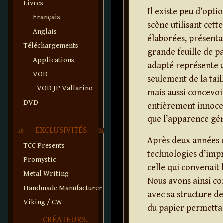
Livres
Il existe peu d’opt
Français
scène utilisant cett
Anglais
élaborées, présenta
Téléchargements
grande feuille de p
Applications
adapté représente un
VOD
seulement de la tai
VOD JP Vallarino
mais aussi concevoi
DVD
entièrement innocen
que l’apparence gén
EXCLUSIVITÉS
Après deux années d
TCC Presents
technologies d’impr
Promystic
celle qui convenait 
Metal Writing
Nous avons ainsi co
Handmade Manufacturer
avec sa structure d
Viking / CW
du papier permettan
CRÉATEURS,