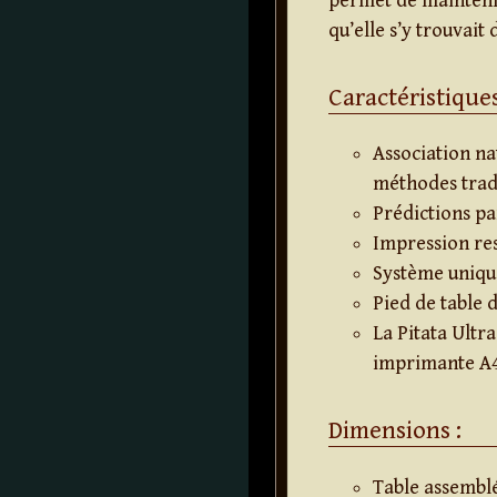
permet de maintenir 
qu’elle s’y trouvait 
Caractéristiques
Association na
méthodes tradi
Prédictions pa
Impression res
Système uniqu
Pied de table 
La Pitata Ultr
imprimante A4
Dimensions :
Table assembl