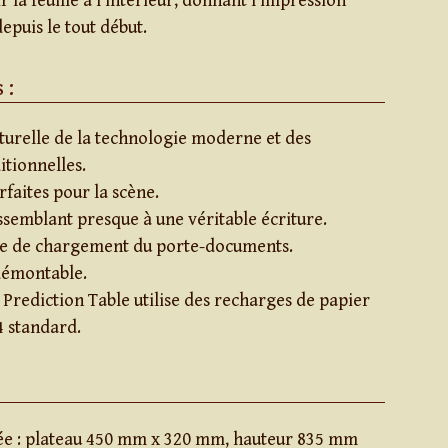
la feuille à l’intérieur, donnant l’impression
depuis le tout début.
 :
turelle de la technologie moderne et des
tionnelles.
rfaites pour la scène.
semblant presque à une véritable écriture.
e de chargement du porte-documents.
démontable.
a Prediction Table utilise des recharges de papier
 standard.
ée : plateau 450 mm x 320 mm, hauteur 835 mm