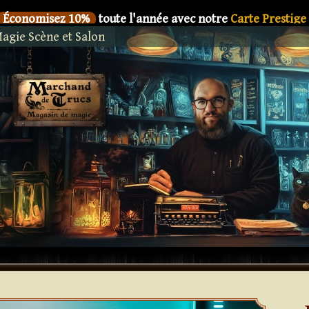
Économisez 10%
toute l'année avec notre
Carte Prestige
agie Scène et Salon
SIX
Le nouveau livre de
Dani DaOrtiz en précommande
Économisez 10%
toute l'année avec notre
Carte Prestige
SIX
Le nouveau livre de
Dani DaOrtiz en précommande
Économisez 10%
toute l'année avec notre
Carte Prestige
SIX
Le nouveau livre de
Dani DaOrtiz en précommande
Économisez 10%
toute l'année avec notre
Carte Prestige
SIX
Le nouveau livre de
Dani DaOrtiz en précommande
Économisez 10%
toute l'année avec notre
Carte Prestige
SIX
Le nouveau livre de
Dani DaOrtiz en précommande