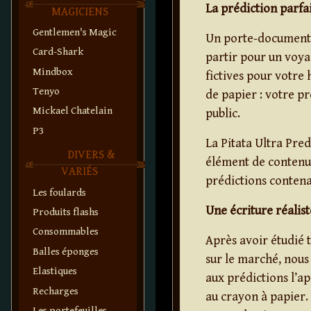
La prédiction parfa
MAGICIENS
Gentlemen's Magic
Un porte-documents e
Card-Shark
partir pour un voya
Mindbox
fictives pour votre h
Tenyo
de papier : votre p
Mickael Chatelain
public.
P3
La Pitata Ultra Pre
DIVERS &
élément de contenu
VARIÉS
prédictions contena
Les foulards
Une écriture réalist
Produits flashs
Consommables
Après avoir étudié 
Balles éponges
sur le marché, nous
Elastiques
aux prédictions l’a
Recharges
au crayon à papier. 
Les portefeuilles