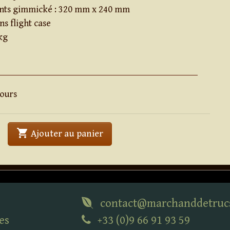
nts gimmické : 320 mm x 240 mm
ans flight case
 kg
jours
shopping_cart
' . Ultra Prediction Table . '
Ajouter au panier
contact@marchanddetruc
es
+33 (0)9 66 91 93 59