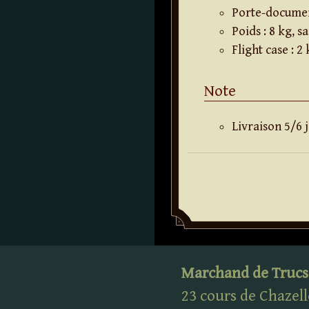
Porte-docume
Poids : 8 kg, s
Flight case : 2
Note
Livraison 5/6 
Marchand de Trucs
23 cours de Chazell