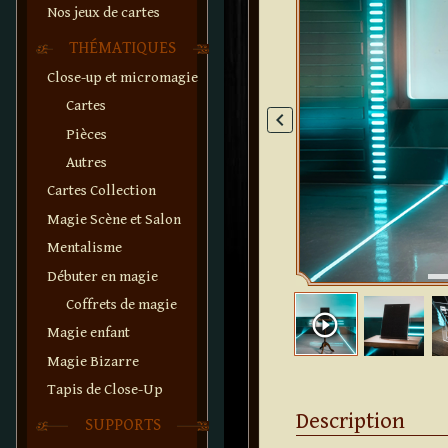
Nos jeux de cartes
THÉMATIQUES
Close-up et micromagie
Cartes
keyboard_arrow_left
Pièces
Autres
Cartes Collection
Magie Scène et Salon
Mentalisme
Débuter en magie
Coffrets de magie
play_circle_outline
Magie enfant
Magie Bizarre
Tapis de Close-Up
Description
SUPPORTS