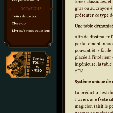
toner classiques, et
gras ou au crayon é
OCCASIONS
présenter ce type d
Tours de cartes
Close-up
Une table démonta
Livres/revues occasions
Afin de dissimuler 
parfaitement innoce
pouvant être facile
placée à l’intérieur
ingénieuse, la table
c?’té.
Système unique de
La prédiction est d
travers une fente si
magicien saisit le