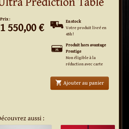
Ultra Prediction Table
Prix :
En stock
1 550,00
€
Votre produit livré en
48h !
Produit hors avantage
Prestige
Non éligible à la
réduction avec carte
shopping_cart
' . Ultra Pr
Ajouter au panier
Découvrez aussi :