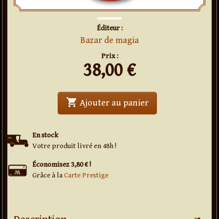
Éditeur :
Bazar de magia
Prix :
38,00
€
shopping_cart
' . Automatic Funn
Ajouter au panier
En stock
Votre produit livré en 48h !
Économisez 3,80 € !
Grâce à la
Carte Prestige