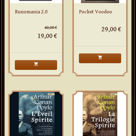
Runomania 2.0
Pocket Voodoo
40,00 €
29,00 €
19,00 €
shopping_cart
shopping_cart