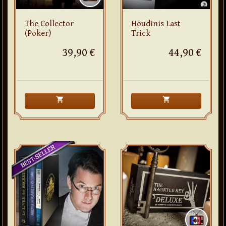
The Collector
Houdinis Last
(Poker)
Trick
39,90 €
44,90 €
shopping_cart
shopping_cart