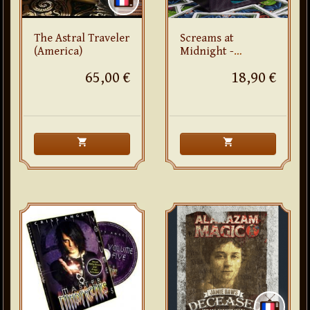
The Astral Traveler
Screams at
(America)
Midnight -
(Lunettes 3d
65,00 €
18,90 €
fournies)
shopping_cart
shopping_cart