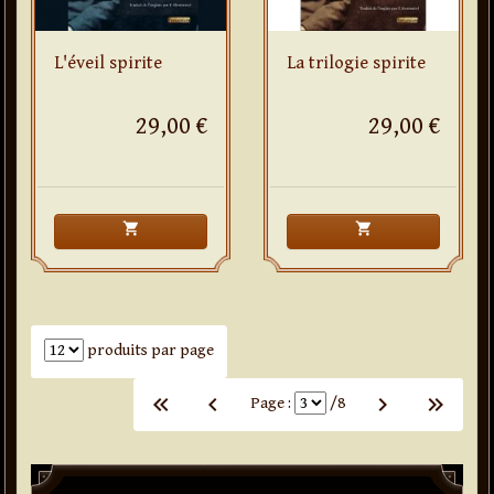
L'éveil spirite
La trilogie spirite
29,00 €
29,00 €
shopping_cart
shopping_cart
Nombre de produits par page
produits par page
keyboard_arrow_left
keyboard_arrow_left
keyboard_arrow_left
keyboard_arrow_right
keyboard_arrow_right
keyboard_arrow_right
Page :
/8
Paddle