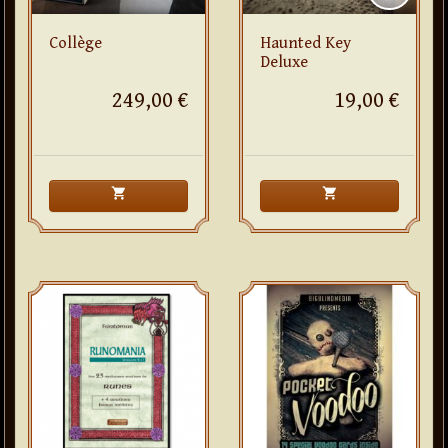
Collège
Haunted Key
Deluxe
249,00 €
19,00 €
shopping_cart
shopping_cart