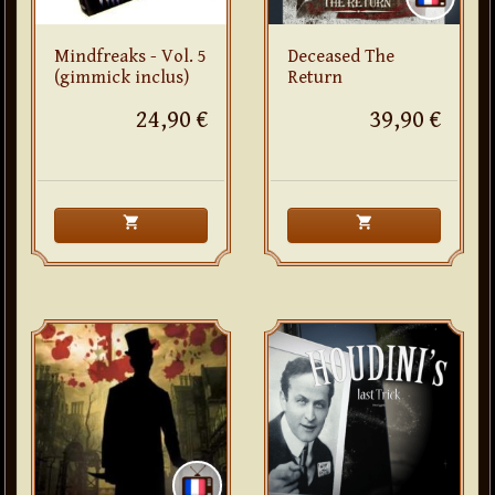
Mindfreaks - Vol. 5
Deceased The
(gimmick inclus)
Return
24,90 €
39,90 €
shopping_cart
shopping_cart