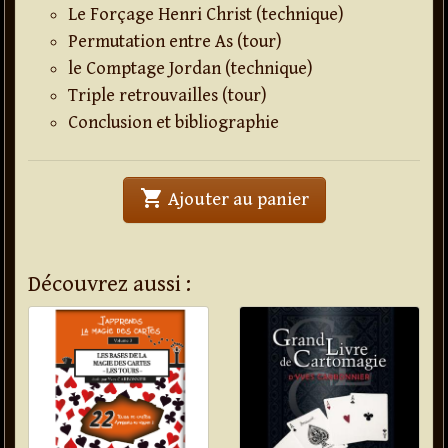
Le Forçage Henri Christ (technique)
Permutation entre As (tour)
le Comptage Jordan (technique)
Triple retrouvailles (tour)
Conclusion et bibliographie
shopping_cart
' . J'apprends la m
Ajouter au panier
Découvrez aussi :