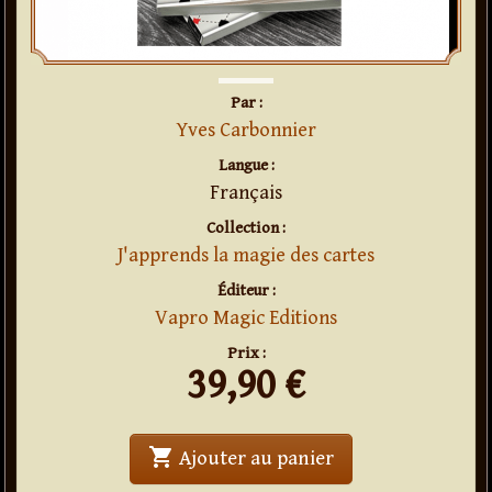
Par :
Yves Carbonnier
Langue :
Français
Collection :
J'apprends la magie des cartes
Éditeur :
Vapro Magic Editions
Prix :
39,90
€
shopping_cart
' . J'apprends la m
Ajouter au panier