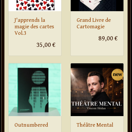
J'apprends la
Grand Livre de
magie des cartes
Cartomagie
Vol.3
89,00 €
35,00 €
Outnumbered
Théâtre Mental