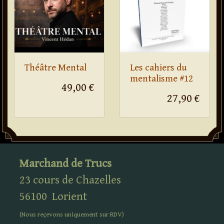
Théâtre Mental
Les cahiers du
mentalisme #12
49,00 €
27,90 €
Marchand de Trucs
23 cours de Chazelles
56100
Lorient
(Nous reçevons uniquement sur
RDV
)