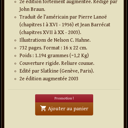
2e édition fortement augmentée. Rédigé par
John Braun.
Traduit de l’américain par Pierre Lanoë
(chapitres I à XVI - 1956) et Jean Barrécat
(chapitres XVII à XX - 2003).
Illustrations de Nelson C. Hahne.
732 pages. Format : 16 x 22 cm.
Poids : 1.194 grammes (~1,2 Kg)
Couverture rigide. Reliure cousue.
Edité par Slatkine (Genève, Paris).
2e édition augmentée 2003
Promotion !
shopping_cart
' . Traité de la pr
Ajouter au panier