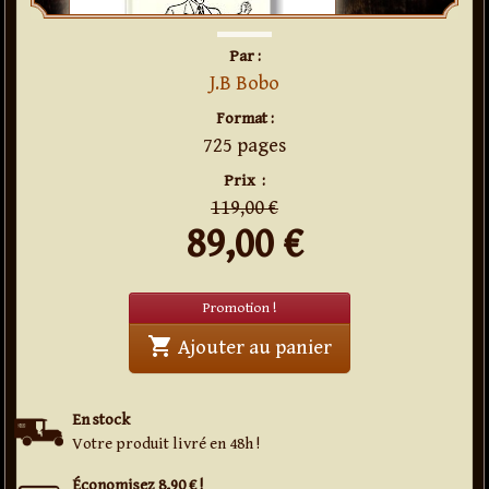
Par :
J.B Bobo
Format :
725 pages
en
promo
Prix
:
119,00 €
89,00
€
Promotion !
shopping_cart
' . Traité de la pre
Ajouter au panier
En stock
Votre produit livré en 48h !
Économisez 8,90 € !