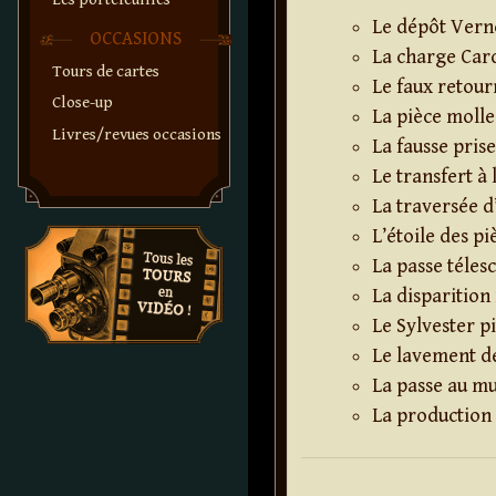
Le dépôt Ver
OCCASIONS
La charge Car
Tours de cartes
Le faux retou
Close-up
La pièce molle
Livres/revues occasions
La fausse pris
Le transfert à 
La traversée
L’étoile des pi
La passe téles
La disparition
Le Sylvester p
Le lavement d
La passe au mu
La production