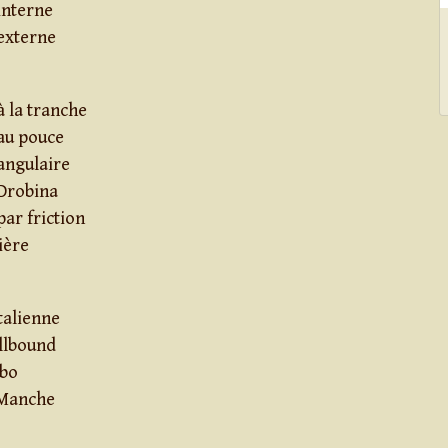
interne
externe
 la tranche
au pouce
angulaire
Drobina
ar friction
ière
italienne
llbound
mbo
 Manche