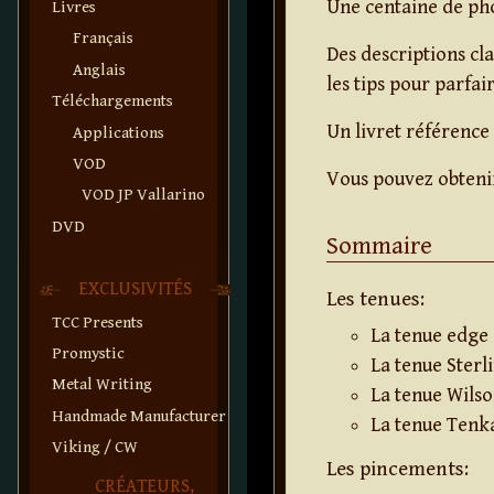
Une centaine de pho
Livres
Français
Des descriptions clai
Anglais
les tips pour parfai
Téléchargements
Un livret référence
Applications
VOD
Vous pouvez obtenir
VOD JP Vallarino
DVD
Sommaire
EXCLUSIVITÉS
Les tenues:
TCC Presents
La tenue edge 
Promystic
La tenue Sterl
Metal Writing
La tenue Wils
Handmade Manufacturer
La tenue Tenk
Viking / CW
Les pincements:
CRÉATEURS,