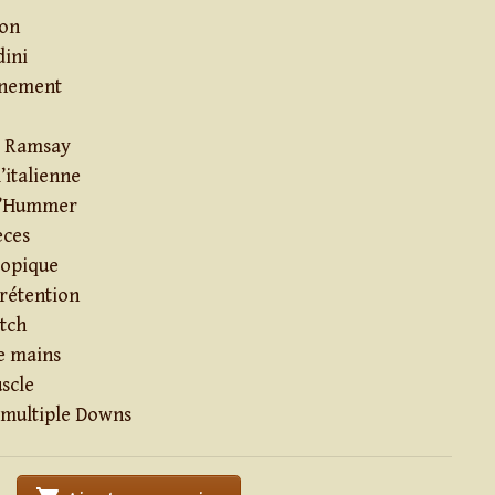
non
dini
rnement
e Ramsay
l’italienne
 d’Hummer
èces
copique
 rétention
itch
e mains
scle
 multiple Downs