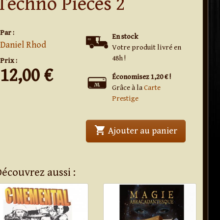
Techno Pièces 2
Par :
En stock
Daniel Rhod
Votre produit livré en
48h !
Prix :
12,00
€
Économisez 1,20 € !
Grâce à la
Carte
Prestige
shopping_cart
' . Techno P
Ajouter au panier
Découvrez aussi :