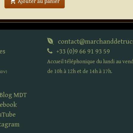
shopping_cart
' . Techno Pièces 2 . '
Ajouter au panier
contact@marchanddetruc
es
+33 (0)9 66 91 93 59
Accueil téléphonique du lundi au ven
de 10h à 12h et de 14h à 17h.
RDV
)
 Blog
MDT
ebook
uTube
tagram