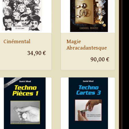
Cinémental
Magie
Abracadantesque
34,90 €
90,00 €