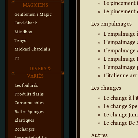
Le pincement 
MAGICIENS
Le pincement 
Gentlemen's Magic
Card-Shark
Les empalmages
Mindbox
L’empalmage à
Tenyo
L’empalmage 
Mickael Chatelain
L’empalmage 
P3
L’empalmage 
L’empalmage p
DIVERS &
L’italienne arr
VARIÉS
Les foulards
Les changes
Produits flashs
Le change à l’
Consommables
Le change Spe
Balles éponges
Le change Ju
Elastiques
Le change De
Recharges
Autres
Les portefeuilles